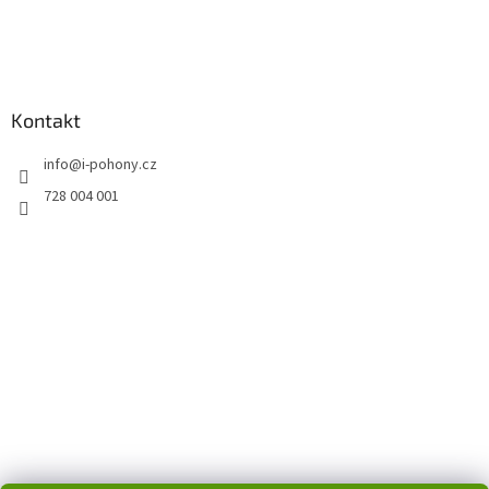
Kontakt
info
@
i-pohony.cz
728 004 001