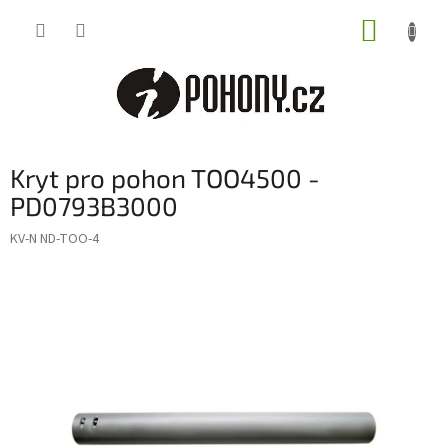
Přejít
NÁKUP
na
obsah
KOŠÍK
Kryt pro pohon TOO4500 -
PD0793B3000
KV-N ND-TOO-4