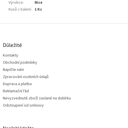
Výrobce
:
Nice
Kusů v balení
:
1 Ks
Z
á
p
a
Důležité
t
Kontakty
í
Obchodní podmínky
Napište nám
Zpracování osobních údajů
Doprava a platba
Reklamační řád
Nevyzvednuté zboží zaslané na dobírku
Odstoupení od smlouvy
Nepřehlédněte