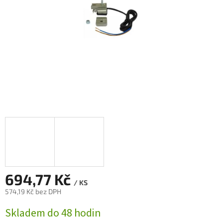
694,77 Kč
/ KS
574,19 Kč bez DPH
Měrná
Skladem do 48 hodin
cena: