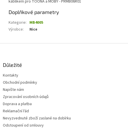
káblíkem pro TOONA a MOBY - PRMB06R01
Doplňkové parametry
Kategorie
:
MB4005
Výrobce
:
Nice
Z
á
p
a
Důležité
t
Kontakty
í
Obchodní podmínky
Napište nám
Zpracování osobních údajů
Doprava a platba
Reklamační řád
Nevyzvednuté zboží zaslané na dobírku
Odstoupení od smlouvy