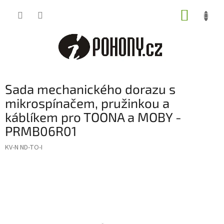
Přejít
NÁKUP
na
obsah
KOŠÍK
Sada mechanického dorazu s
mikrospínačem, pružinkou a
káblíkem pro TOONA a MOBY -
PRMB06R01
KV-N ND-TO-I