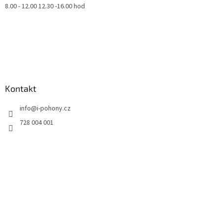
8.00 - 12.00 12.30 -16.00 hod
Kontakt
info
@
i-pohony.cz
728 004 001