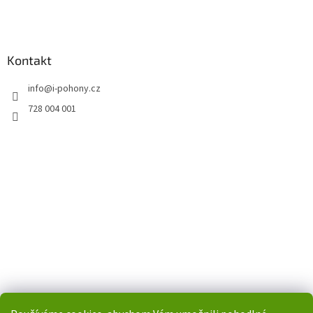
Kontakt
info
@
i-pohony.cz
728 004 001