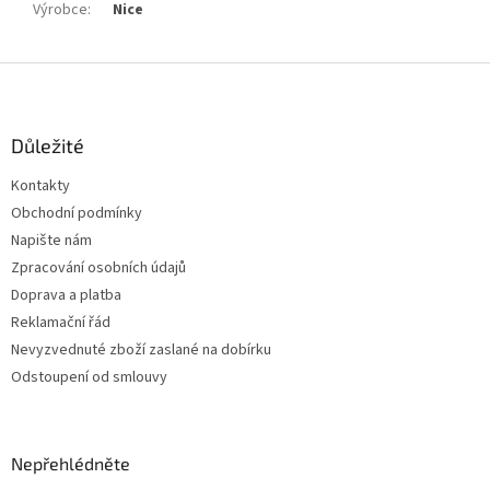
Výrobce
:
Nice
Z
á
p
a
Důležité
t
Kontakty
í
Obchodní podmínky
Napište nám
Zpracování osobních údajů
Doprava a platba
Reklamační řád
Nevyzvednuté zboží zaslané na dobírku
Odstoupení od smlouvy
Nepřehlédněte