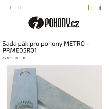
Přejít
NÁKUP
na
obsah
KOŠÍK
Sada pák pro pohony METRO -
PRME05R01
KV-N ND-ME30-D