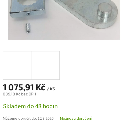
1 075,91 Kč
/ KS
889,18 Kč bez DPH
Měrná
Skladem do 48 hodin
cena:
Můžeme doručit do:
12.8.2026
Možnosti doručení