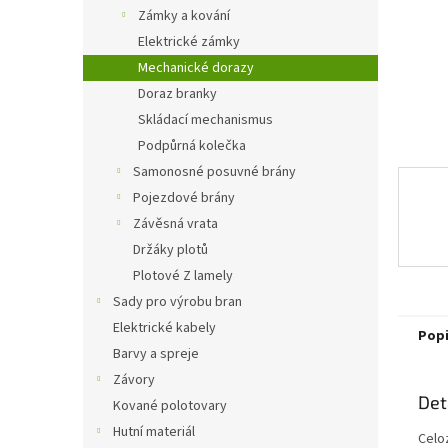
n
Zámky a kování
e
Elektrické zámky
l
Mechanické dorazy
Doraz branky
Skládací mechanismus
Podpůrná kolečka
Samonosné posuvné brány
Pojezdové brány
Závěsná vrata
Držáky plotů
Plotové Z lamely
Sady pro výrobu bran
Elektrické kabely
Pop
Barvy a spreje
Závory
Det
Kované polotovary
Hutní materiál
Celo