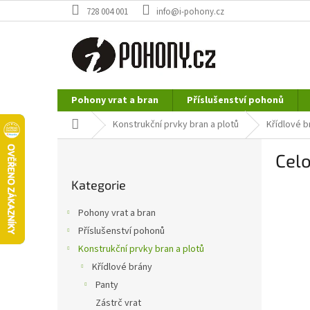
Přejít
728 004 001
info@i-pohony.cz
na
obsah
Pohony vrat a bran
Příslušenství pohonů
Nerezové polotovary
Hutní materiál
Domů
Konstrukční prvky bran a plotů
Křídlové b
P
Celo
o
Přeskočit
s
Kategorie
kategorie
t
r
Pohony vrat a bran
a
Příslušenství pohonů
n
Konstrukční prvky bran a plotů
n
í
Křídlové brány
p
Panty
a
Zástrč vrat