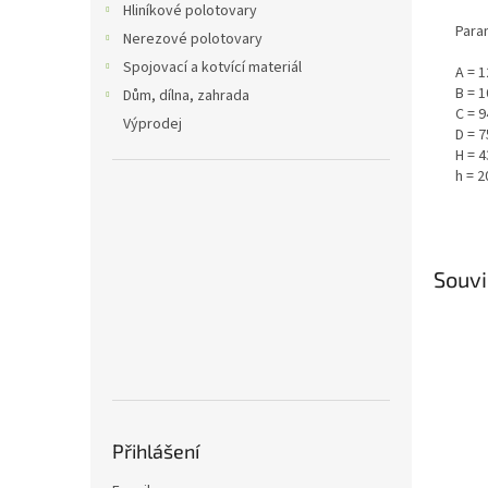
Hliníkové polotovary
Para
Nerezové polotovary
Spojovací a kotvící materiál
A = 
B = 
Dům, dílna, zahrada
C = 
Výprodej
D = 
H = 
h = 
Souvi
Přihlášení