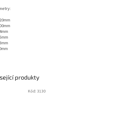
metry:
120mm
100mm
94mm
75mm
43mm
20mm
sející produkty
Kód:
3130