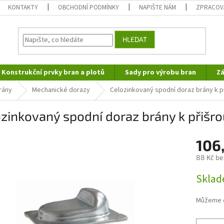
KONTAKTY
OBCHODNÍ PODMÍNKY
NAPIŠTE NÁM
ZPRACOV
HLEDAT
Konstrukční prvky bran a plotů
Sady pro výrobu bran
Zá
rány
Mechanické dorazy
Celozinkovaný spodní doraz brány k p
zinkovaný spodní doraz brány k přišr
106
88 Kč be
Měrná
Skla
cena:
Můžeme d