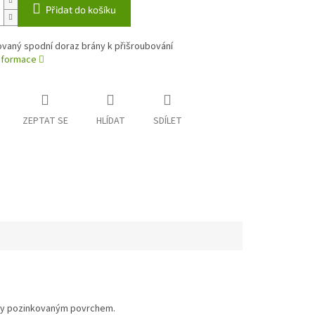
Přidat do košíku
ovaný spodní doraz brány k přišroubování
informace
ZEPTAT SE
HLÍDAT
SDÍLET
icky pozinkovaným povrchem.