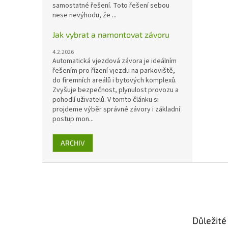
samostatné řešení. Toto řešení sebou
nese nevýhodu, že ...
Jak vybrat a namontovat závoru
4.2.2026
Automatická vjezdová závora je ideálním
řešením pro řízení vjezdu na parkoviště,
do firemních areálů i bytových komplexů.
Zvyšuje bezpečnost, plynulost provozu a
pohodlí uživatelů. V tomto článku si
projdeme výběr správné závory i základní
postup mon...
ARCHIV
Z
á
p
a
t
Důležité
í