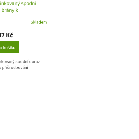
inkovaný spodní
 brány k
oubování B1/32
Skladem
37 Kč
o košíku
nkovaný spodní doraz
k přišroubování