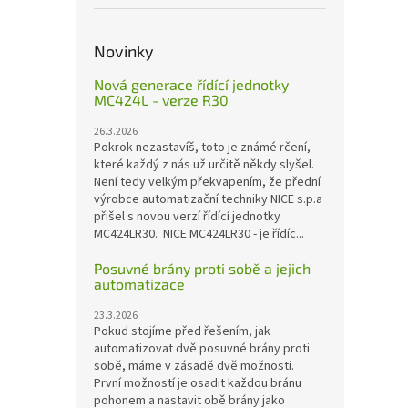
Novinky
Nová generace řídící jednotky
MC424L - verze R30
26.3.2026
Pokrok nezastavíš, toto je známé rčení,
které každý z nás už určitě někdy slyšel.
Není tedy velkým překvapením, že přední
výrobce automatizační techniky NICE s.p.a
přišel s novou verzí řídící jednotky
MC424LR30. NICE MC424LR30 - je řídíc...
Posuvné brány proti sobě a jejich
automatizace
23.3.2026
Pokud stojíme před řešením, jak
automatizovat dvě posuvné brány proti
sobě, máme v zásadě dvě možnosti.
První možností je osadit každou bránu
pohonem a nastavit obě brány jako