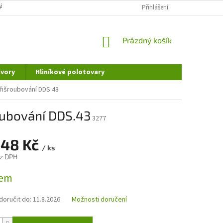
ÁNÍ OSOBNÍCH ÚDAJŮ
DOPRAVA A PLATBA
Přihlášení
REKLAMAČNÍ ŘÁD
NÁKUPNÍ
Prázdný košík
KOŠÍK
vory
Hliníkové polotovary
řišroubování DDS.43
oubování DDS.43
3277
,48 Kč
/ ks
z DPH
dem
oručit do:
11.8.2026
Možnosti doručení