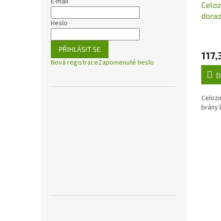
E-mail
Celoz
doraz
Heslo
přišr
PŘIHLÁSIT SE
117,
Nová registrace
Zapomenuté heslo
D
Celozi
brány 