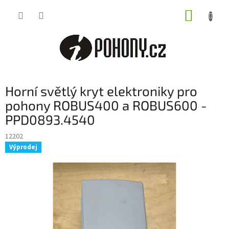
Přejít
NÁKUP
na
obsah
KOŠÍK
Horní světlý kryt elektroniky pro
pohony ROBUS400 a ROBUS600 -
PPD0893.4540
12202
Výprodej