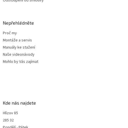
Odstoupení od smlouvy
Nepřehlédněte
Proč my
Montáže a servis
Manuály ke stažení
Naše videonávody
Mohlo by Vás zajímat
Kde nás najdete
Hlízov 85
285 32
Pondělí - Pátek