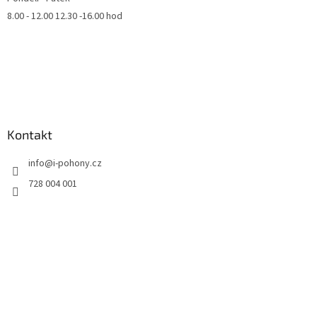
8.00 - 12.00 12.30 -16.00 hod
Kontakt
info
@
i-pohony.cz
728 004 001