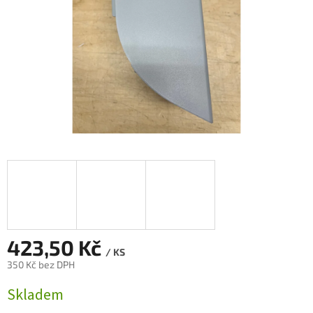
423,50 Kč
/ KS
350 Kč bez DPH
Měrná
Skladem
cena: