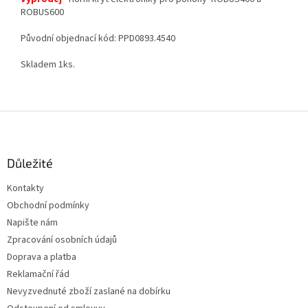
ROBUS600
Původní objednací kód: PPD0893.4540
Skladem 1ks.
Z
á
p
a
Důležité
t
Kontakty
í
Obchodní podmínky
Napište nám
Zpracování osobních údajů
Doprava a platba
Reklamační řád
Nevyzvednuté zboží zaslané na dobírku