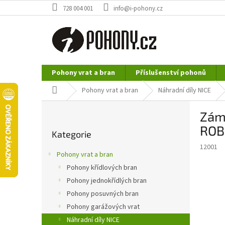
Přejít
728 004 001
info@i-pohony.cz
na
obsah
Pohony vrat a bran
Příslušenství pohonů
Nerezové polotovary
Hutní materiál
Domů
Pohony vrat a bran
Náhradní díly NICE
P
Zám
o
Přeskočit
s
ROB
Kategorie
kategorie
t
12001
r
Pohony vrat a bran
a
Pohony křídlových bran
n
Pohony jednokřídlých bran
n
í
Pohony posuvných bran
p
Pohony garážových vrat
a
Náhradní díly NICE