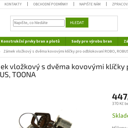
KONTAKTY
OBCHODNÍ PODMÍNKY
NAPIŠTE NÁM
ZPRACOV
HLEDAT
Konstrukční prvky bran a plotů
Sady pro výrobu bran
Zá
Zámek vložkový s dvěma kovovými klíčky pro odblokovaní ROBO, ROB
ek vložkový s dvěma kovovými klíčky 
US, TOONA
447
370 Kč b
Měrná
Skla
cena: