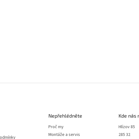
Nepřehlédněte
Kde nás 
Proč my
Hlízov 85
Montáže a servis
285 32
podmínky