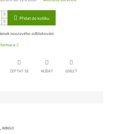
oručit do:
11.8.2026
Možnosti doručení
Přidat do košíku
ámek nouzového odblokování.
informace
ZEPTAT SE
HLÍDAT
SDÍLET
, WINGO