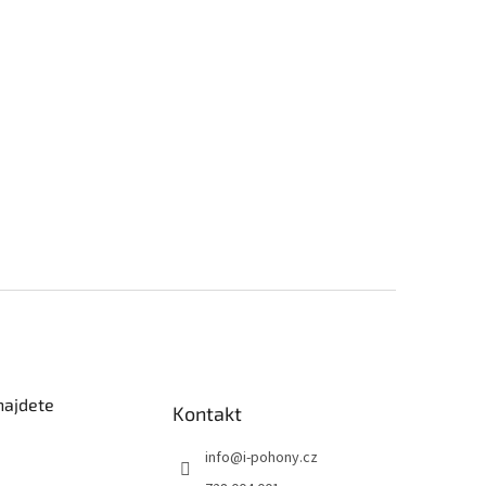
najdete
Kontakt
info
@
i-pohony.cz