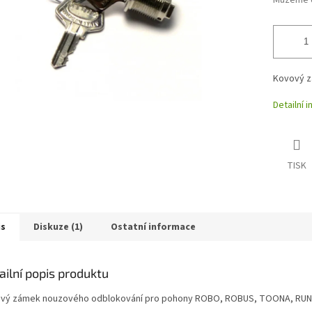
Můžeme d
Kovový z
Detailní 
TISK
is
Diskuze (1)
Ostatní informace
ailní popis produktu
vý zámek nouzového odblokování pro pohony ROBO, ROBUS, TOONA, RUN