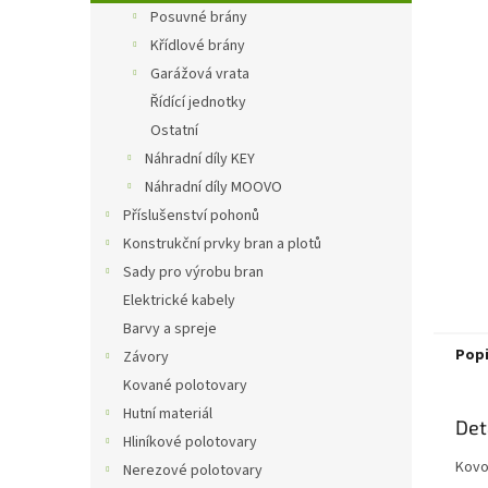
n
Posuvné brány
e
Křídlové brány
l
Garážová vrata
Řídící jednotky
Ostatní
Náhradní díly KEY
Náhradní díly MOOVO
Příslušenství pohonů
Konstrukční prvky bran a plotů
Sady pro výrobu bran
Elektrické kabely
Barvy a spreje
Pop
Závory
Kované polotovary
Hutní materiál
Det
Hliníkové polotovary
Kovo
Nerezové polotovary