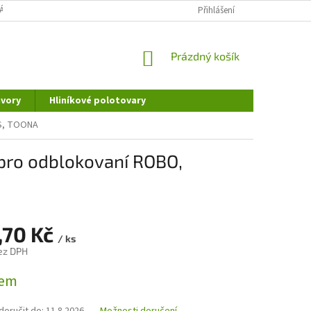
ÁNÍ OSOBNÍCH ÚDAJŮ
DOPRAVA A PLATBA
Přihlášení
REKLAMAČNÍ ŘÁD
NÁKUPNÍ
Prázdný košík
KOŠÍK
vory
Hliníkové polotovary
US, TOONA
pro odblokovaní ROBO,
,70 Kč
/ ks
ez DPH
dem