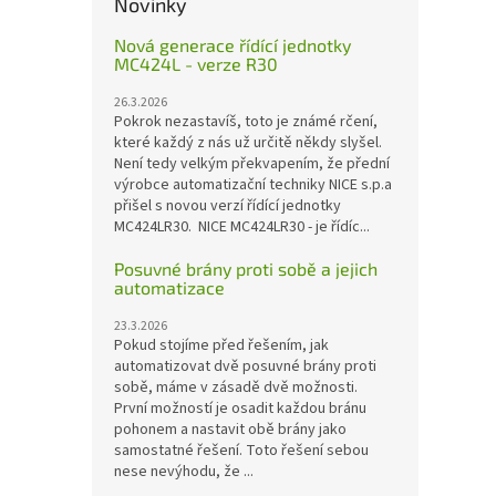
Novinky
Nová generace řídící jednotky
MC424L - verze R30
26.3.2026
Pokrok nezastavíš, toto je známé rčení,
které každý z nás už určitě někdy slyšel.
Není tedy velkým překvapením, že přední
výrobce automatizační techniky NICE s.p.a
přišel s novou verzí řídící jednotky
MC424LR30. NICE MC424LR30 - je řídíc...
Posuvné brány proti sobě a jejich
automatizace
23.3.2026
Pokud stojíme před řešením, jak
automatizovat dvě posuvné brány proti
sobě, máme v zásadě dvě možnosti.
První možností je osadit každou bránu
pohonem a nastavit obě brány jako
samostatné řešení. Toto řešení sebou
nese nevýhodu, že ...