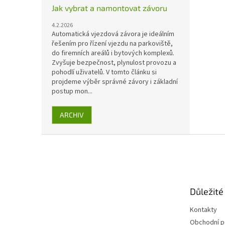
Jak vybrat a namontovat závoru
4.2.2026
Automatická vjezdová závora je ideálním
řešením pro řízení vjezdu na parkoviště,
do firemních areálů i bytových komplexů.
Zvyšuje bezpečnost, plynulost provozu a
pohodlí uživatelů. V tomto článku si
projdeme výběr správné závory i základní
postup mon...
ARCHIV
Z
á
p
a
t
Důležité
í
Kontakty
Obchodní 