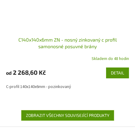
C140x140x6mm ZN - nosný zinkovaný c profil
samonosné posuvné brány
Skladem do 48 hodin
2 268,60 Kč
od
DETAIL
C-profil 140x140x6mm - pozinkovaný
ZOBRAZIT VŠECHNY SOUVISEJÍCÍ PRODUKTY
Z