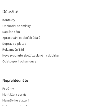
á
p
a
Důležité
t
Kontakty
í
Obchodní podmínky
Napište nám
Zpracování osobních údajů
Doprava a platba
Reklamační řád
Nevyzvednuté zboží zaslané na dobírku
Odstoupení od smlouvy
Nepřehlédněte
Proč my
Montáže a servis
Manuály ke stažení