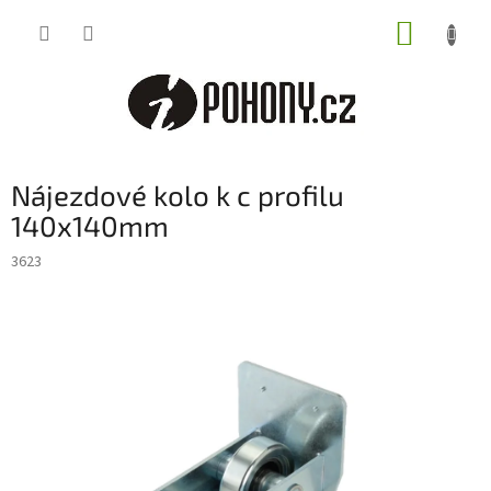
Přejít
NÁKUP
na
obsah
KOŠÍK
Nájezdové kolo k c profilu
140x140mm
3623