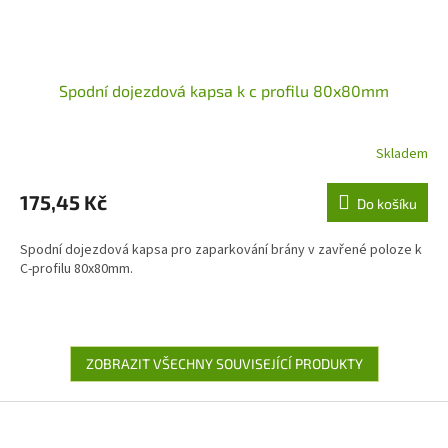
Spodní dojezdová kapsa k c profilu 80x80mm
Skladem
175,45 Kč
Do košíku
Spodní dojezdová kapsa pro zaparkování brány v zavřené poloze k
C-profilu 80x80mm.
ZOBRAZIT VŠECHNY SOUVISEJÍCÍ PRODUKTY
Z
á