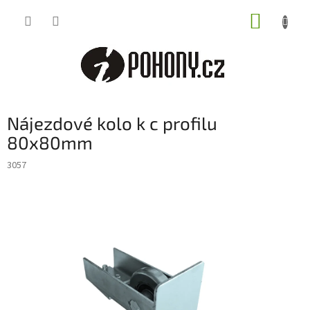
Přejít
NÁKUP
na
obsah
KOŠÍK
Nájezdové kolo k c profilu
80x80mm
3057