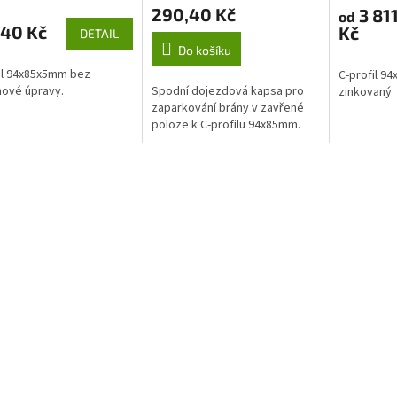
290,40 Kč
3 81
od
,40 Kč
Kč
DETAIL
Do košíku
il 94x85x5mm bez
C-profil 9
ové úpravy.
Spodní dojezdová kapsa pro
zinkovaný
zaparkování brány v zavřené
poloze k C-profilu 94x85mm.