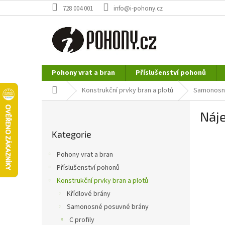
Přejít
728 004 001
info@i-pohony.cz
na
obsah
Pohony vrat a bran
Příslušenství pohonů
Nerezové polotovary
Hutní materiál
Domů
Konstrukční prvky bran a plotů
Samonosn
P
Náj
o
Přeskočit
s
Kategorie
kategorie
t
r
Pohony vrat a bran
a
Příslušenství pohonů
n
Konstrukční prvky bran a plotů
n
í
Křídlové brány
p
Samonosné posuvné brány
a
C profily