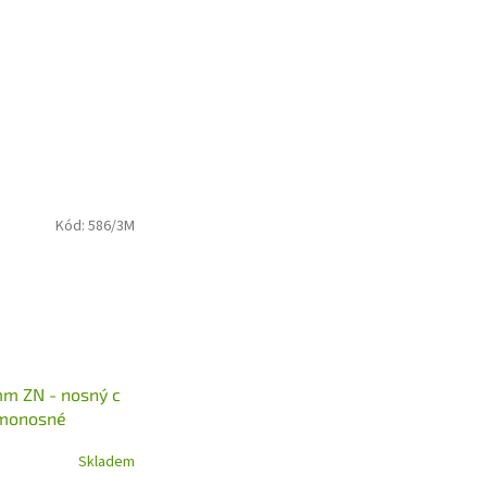
Kód:
586/3M
m ZN - nosný c
amonosné
brány
Skladem