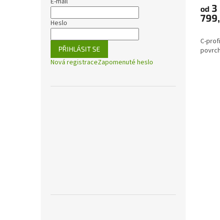
E-mail
3
od
799
Heslo
C-prof
PŘIHLÁSIT SE
povrch
Nová registrace
Zapomenuté heslo