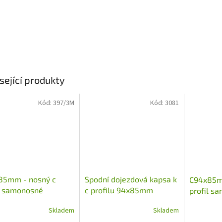
sející produkty
Kód:
397/3M
Kód:
3081
85mm - nosný c
Spodní dojezdová kapsa k
C94x85m
l samonosné
c profilu 94x85mm
profil s
vné brány
posuvné 
Skladem
Skladem