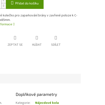
Přidat do košíku
é kolečko pro zaparkování brány v zavřené poloze k C-
94x85mm.
informace
ZEPTAT SE
HLÍDAT
SDÍLET
Doplňkové parametry
m.
Kategorie
:
Nájezdové kola