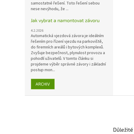
samostatné řešení. Toto řešení sebou
nese nevýhodu, že ...
Jak vybrat a namontovat závoru
4.2.2026
Automatická vjezdová závora je ideálním
řešením pro řízení vjezdu na parkoviště,
do firemních areálů i bytových komplexů.
Zvyšuje bezpečnost, plynulost provozu a
pohodlí uživatelů. V tomto článku si
projdeme výběr správné závory i základní
postup mon...
ARCHIV
Z
á
p
a
t
Důležité
í