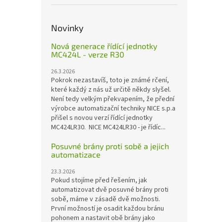
Novinky
Nová generace řídící jednotky
MC424L - verze R30
26.3.2026
Pokrok nezastavíš, toto je známé rčení,
které každý z nás už určitě někdy slyšel.
Není tedy velkým překvapením, že přední
výrobce automatizační techniky NICE s.p.a
přišel s novou verzí řídící jednotky
MC424LR30. NICE MC424LR30 - je řídíc...
Posuvné brány proti sobě a jejich
automatizace
23.3.2026
Pokud stojíme před řešením, jak
automatizovat dvě posuvné brány proti
sobě, máme v zásadě dvě možnosti.
První možností je osadit každou bránu
pohonem a nastavit obě brány jako