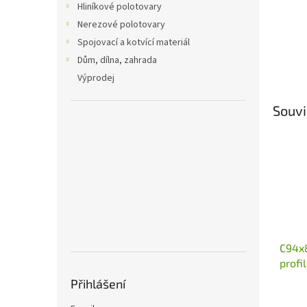
Hliníkové polotovary
Nerezové polotovary
Spojovací a kotvící materiál
Dům, dílna, zahrada
Výprodej
Souvi
C94x
profi
posu
Přihlášení