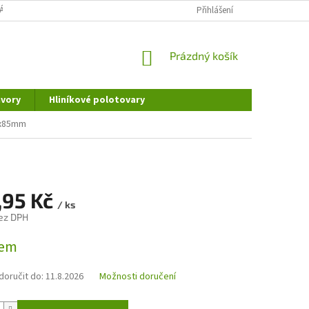
ÁNÍ OSOBNÍCH ÚDAJŮ
DOPRAVA A PLATBA
Přihlášení
REKLAMAČNÍ ŘÁD
NÁKUPNÍ
Prázdný košík
KOŠÍK
vory
Hliníkové polotovary
94x85mm
,95 Kč
/ ks
ez DPH
dem
oručit do:
11.8.2026
Možnosti doručení