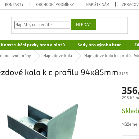
KONTAKTY
OBCHODNÍ PODMÍNKY
NAPIŠTE NÁM
ZPRACOV
HLEDAT
Konstrukční prvky bran a plotů
Sady pro výrobu bran
Zá
é posuvné brány
Nájezdové kola
Nájezdové kolo k c profilu 
ezdové kolo k c profilu 94x85mm
3135
356
295 Kč b
Měrná
Skla
cena:
Můžeme d