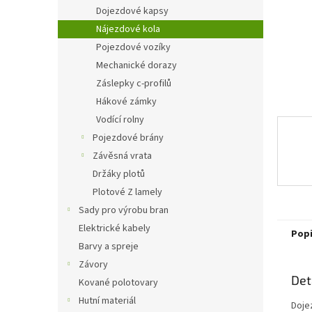
n
Dojezdové kapsy
e
Nájezdové kola
l
Pojezdové vozíky
Mechanické dorazy
Záslepky c-profilů
Hákové zámky
Vodící rolny
Pojezdové brány
Závěsná vrata
Držáky plotů
Plotové Z lamely
Sady pro výrobu bran
Elektrické kabely
Pop
Barvy a spreje
Závory
Det
Kované polotovary
Hutní materiál
Doje