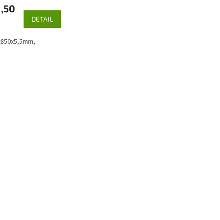
1,50
DETAIL
4x850x5,5mm,