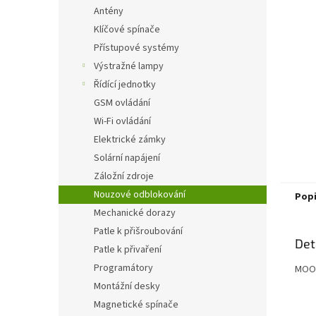
n
Antény
e
Klíčové spínače
l
Přístupové systémy
Výstražné lampy
Řídící jednotky
GSM ovládání
Wi-Fi ovládání
Elektrické zámky
Solární napájení
Záložní zdroje
Nouzové odblokování
Pop
Mechanické dorazy
Patle k přišroubování
Det
Patle k přivaření
Programátory
MOOV
Montážní desky
Magnetické spínače