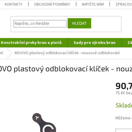
KONTAKTY
OBCHODNÍ PODMÍNKY
NAPIŠTE NÁM
ZPRACOV
HLEDAT
Konstrukční prvky bran a plotů
Sady pro výrobu bran
Zá
ní
MOOVO plastový odblokovací klíček - nouzové odblokování
VO plastový odblokovací klíček - nou
90,
75 Kč be
Měrná
Skla
cena:
Můžeme d