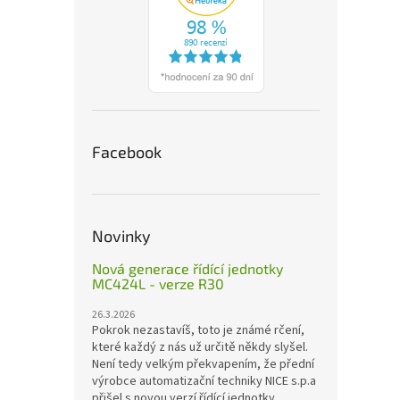
Facebook
Novinky
Nová generace řídící jednotky
MC424L - verze R30
26.3.2026
Pokrok nezastavíš, toto je známé rčení,
které každý z nás už určitě někdy slyšel.
Není tedy velkým překvapením, že přední
výrobce automatizační techniky NICE s.p.a
přišel s novou verzí řídící jednotky