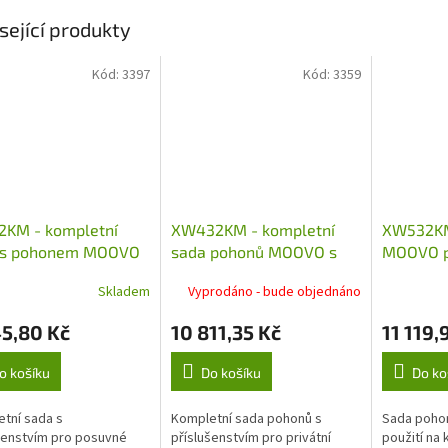
sející produkty
Kód:
3397
Kód:
3359
2KM - kompletní
XW432KM - kompletní
XW532KM
 s pohonem MOOVO
sada pohonů MOOVO s
MOOVO pr
osuvné brány do
příslušenstvím pro
brány do
Skladem
Vyprodáno - bude objednáno
g
křídlové brány do 3,6m
5,80 Kč
10 811,35 Kč
11 119,
o košíku
Do košíku
Do ko
tní sada s
Kompletní sada pohonů s
Sada pohon
šenstvím pro posuvné
příslušenstvím pro privátní
použití na 