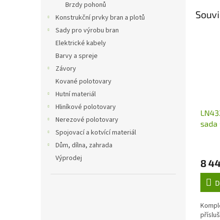
Brzdy pohonů
Souvi
Konstrukční prvky bran a plotů
Sady pro výrobu bran
Elektrické kabely
Barvy a spreje
Závory
Kované polotovary
Hutní materiál
Hliníkové polotovary
LN43
Nerezové polotovary
sada
Spojovací a kotvící materiál
pro p
300k
Dům, dílna, zahrada
Výprodej
8 44
D
Komple
příslu