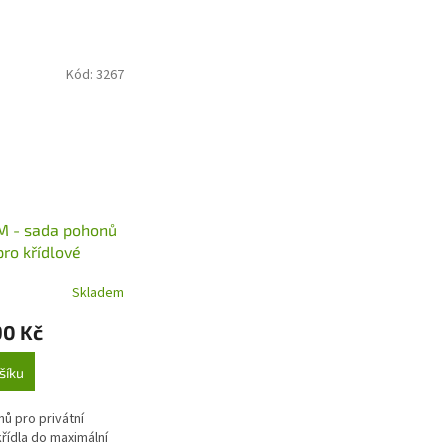
Kód:
3267
 - sada pohonů
o křídlové
 5m
Skladem
90 Kč
šíku
ů pro privátní
křídla do maximální