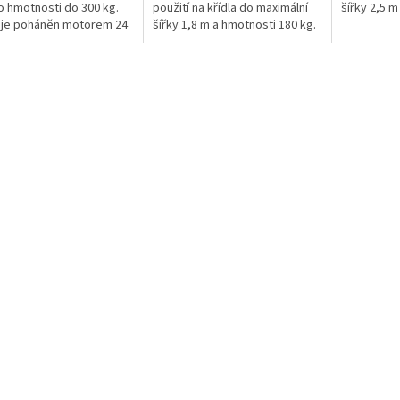
o hmotnosti do 300 kg.
použití na křídla do maximální
šířky 2,5 m
 je poháněn motorem 24
šířky 1,8 m a hmotnosti 180 kg.