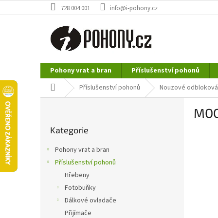
Přejít
728 004 001
info@i-pohony.cz
na
obsah
Pohony vrat a bran
Příslušenství pohonů
Nerezové polotovary
Hutní materiál
Domů
Příslušenství pohonů
Nouzové odbloková
P
MOO
o
Přeskočit
s
Kategorie
kategorie
t
r
Pohony vrat a bran
a
Příslušenství pohonů
n
Hřebeny
n
í
Fotobuňky
p
Dálkové ovladače
a
Přijímače