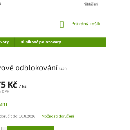
ÁNÍ OSOBNÍCH ÚDAJŮ
DOPRAVA A PLATBA
Přihlášení
REKLAMAČNÍ ŘÁD
NÁKUPNÍ
Prázdný košík
KOŠÍK
vory
Hliníkové polotovary
zové odblokování
3420
75 Kč
/ ks
z DPH
dem
oručit do:
10.8.2026
Možnosti doručení