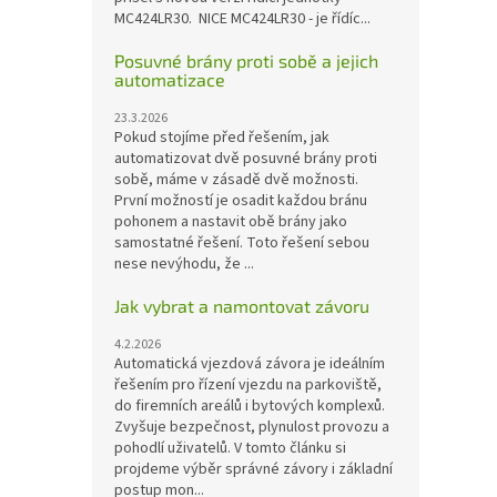
MC424LR30. NICE MC424LR30 - je řídíc...
Posuvné brány proti sobě a jejich
automatizace
23.3.2026
Pokud stojíme před řešením, jak
automatizovat dvě posuvné brány proti
sobě, máme v zásadě dvě možnosti.
První možností je osadit každou bránu
pohonem a nastavit obě brány jako
samostatné řešení. Toto řešení sebou
nese nevýhodu, že ...
Jak vybrat a namontovat závoru
4.2.2026
Automatická vjezdová závora je ideálním
řešením pro řízení vjezdu na parkoviště,
do firemních areálů i bytových komplexů.
Zvyšuje bezpečnost, plynulost provozu a
pohodlí uživatelů. V tomto článku si
projdeme výběr správné závory i základní
postup mon...