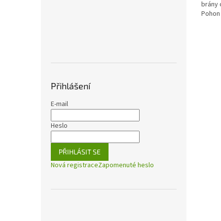
brány 
Pohon
V DC.
Přihlášení
E-mail
Heslo
PŘIHLÁSIT SE
Nová registrace
Zapomenuté heslo