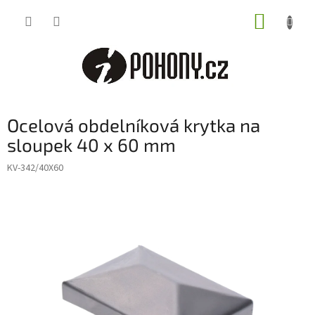
Přejít
NÁKUP
na
obsah
KOŠÍK
Ocelová obdelníková krytka na
sloupek 40 x 60 mm
KV-342/40X60