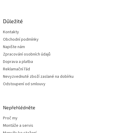
Z
á
p
a
Důležité
t
Kontakty
í
Obchodní podmínky
Napište nám
Zpracování osobních údajů
Doprava a platba
Reklamační řád
Nevyzvednuté zboží zaslané na dobírku
Odstoupení od smlouvy
Nepřehlédněte
Proč my
Montáže a servis