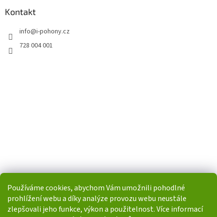
Kontakt
info
@
i-pohony.cz
728 004 001
Používáme cookies, abychom Vám umožnili pohodlné
prohlížení webu a díky analýze provozu webu neustále
zlepšovali jeho funkce, výkon a použitelnost. Více informací