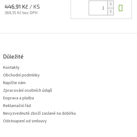
Do 
446,91 Kč
/ KS
369,35 Kč bez DPH
Z
á
p
a
Důležité
t
Kontakty
í
Obchodní podmínky
Napište nám
Zpracování osobních údajů
Doprava a platba
Reklamační řád
Nevyzvednuté zboží zaslané na dobírku
Odstoupení od smlouvy