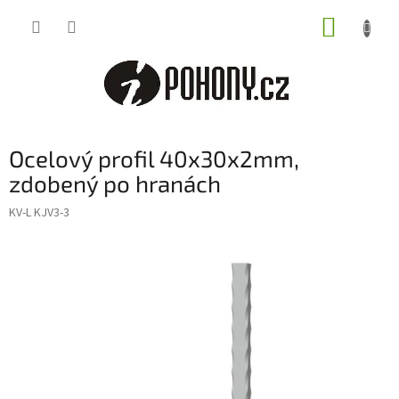
Přejít
NÁKUP
na
obsah
KOŠÍK
Ocelový profil 40x30x2mm,
zdobený po hranách
KV-L KJV3-3