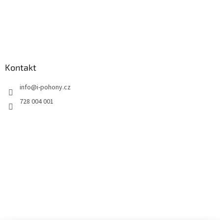
Kontakt
info
@
i-pohony.cz
728 004 001