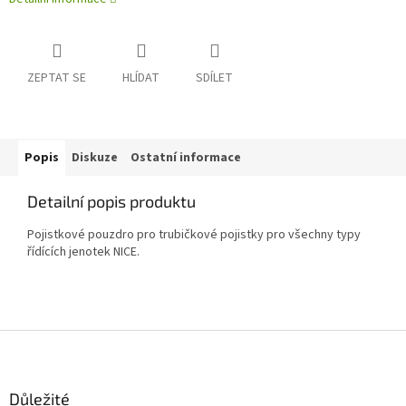
ZEPTAT SE
HLÍDAT
SDÍLET
Popis
Diskuze
Ostatní informace
Detailní popis produktu
Pojistkové pouzdro pro trubičkové pojistky pro všechny typy
řídících jenotek NICE.
Z
á
p
a
Důležité