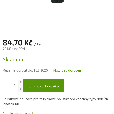
84,70 Kč
/ ks
70 Kč bez DPH
Měrná
Skladem
cena:
Můžeme doručit do:
10.8.2026
Možnosti doručení
Přidat do košíku
Pojistkové pouzdro pro trubičkové pojistky pro všechny typy řídících
jenotek NICE.
Detailní informace