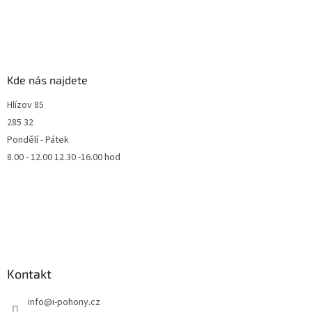
Kde nás najdete
Hlízov 85
285 32
Pondělí - Pátek
8.00 - 12.00 12.30 -16.00 hod
Kontakt
info
@
i-pohony.cz