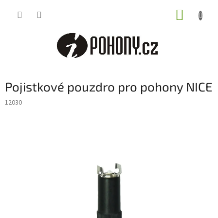
Přejít
NÁKUP
na
obsah
KOŠÍK
Pojistkové pouzdro pro pohony NICE
12030