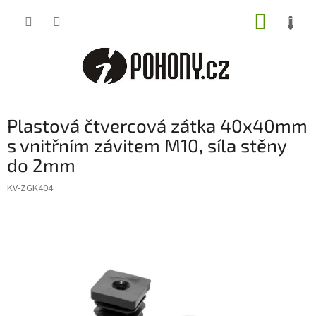
Přejít
NÁKUP
na
obsah
KOŠÍK
Plastová čtvercová zátka 40x40mm
s vnitřním závitem M10, síla stěny
do 2mm
KV-ZGK404