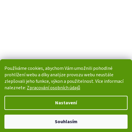
Používáme cookies, abychom Vám umožnili pohodlné
prohlížení webu a díky analýze provozu webu neustále
zlepšovali jeho funkce, výkon a použitelnost. Více informací
naleznete:
Zpracování osobních údajů
Vytvořil Shoptet
Nastavení
Copyright 2026
i-POHONY.cz
. Všechna práva vyhrazena.
Upravit
Souhlasím
nastavení cookies