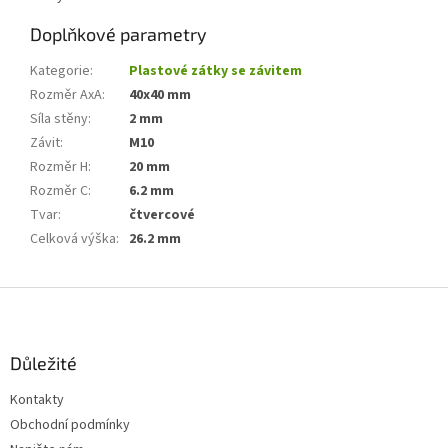
Doplňkové parametry
Kategorie
:
Plastové zátky se závitem
Rozměr AxA
:
40x40 mm
Síla stěny
:
2 mm
Závit
:
M10
Rozměr H
:
20 mm
Rozměr C
:
6.2 mm
Tvar
:
čtvercové
Celková výška
:
26.2 mm
Z
á
p
a
Důležité
t
Kontakty
í
Obchodní podmínky