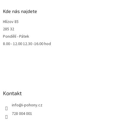
Kde nás najdete
Hlízov 85
285 32
Pondělí - Pátek
8.00 - 12.00 12.30 -16.00 hod
Kontakt
info
@
i-pohony.cz
728 004 001