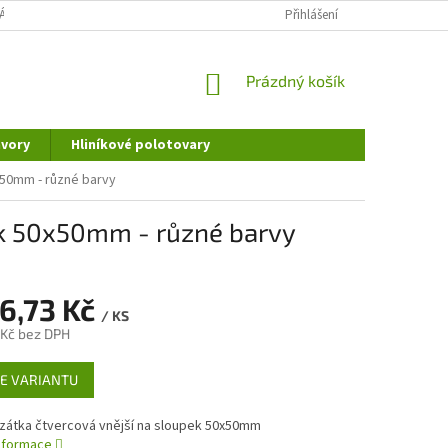
ÁNÍ OSOBNÍCH ÚDAJŮ
DOPRAVA A PLATBA
Přihlášení
REKLAMAČNÍ ŘÁD
NÁKUPNÍ
Prázdný košík
KOŠÍK
vory
Hliníkové polotovary
x50mm - různé barvy
ek 50x50mm - různé barvy
6,73 Kč
/ KS
 Kč
bez DPH
E VARIANTU
 zátka čtvercová vnější na sloupek 50x50mm
informace