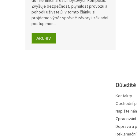
do firemních areálů i bytových komplexů.
Zvyšuje bezpečnost, plynulost provozu a
pohodlí uživatelů. V tomto článku si
projdeme výběr správné závory i základní
postup mon...
ARCHIV
Z
á
p
a
t
Důležité
í
Kontakty
Obchodní 
Napište ná
Zpracování
Doprava a p
Reklamační