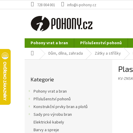
Přejít
728 004 001
info@i-pohony.cz
na
obsah
Pohony vrat a bran
Příslušenství pohonů
Nerezové polotovary
Hutní materiál
Domů
Dům, dílna, zahrada
Zátky a stříšky
P
Plas
o
Přeskočit
s
KV-ZNSK
Kategorie
kategorie
t
r
Pohony vrat a bran
a
Příslušenství pohonů
n
Konstrukční prvky bran a plotů
n
í
Sady pro výrobu bran
p
Elektrické kabely
a
Barvy a spreje