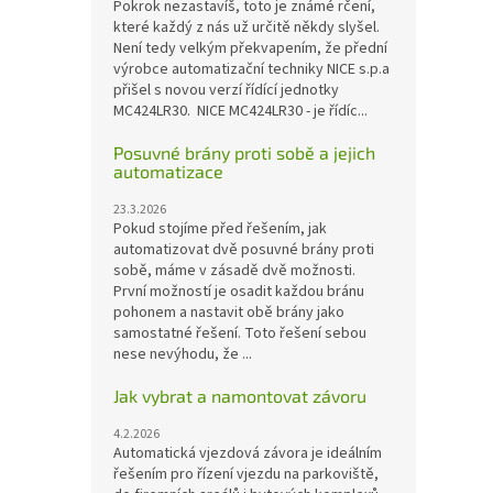
Pokrok nezastavíš, toto je známé rčení,
které každý z nás už určitě někdy slyšel.
Není tedy velkým překvapením, že přední
výrobce automatizační techniky NICE s.p.a
přišel s novou verzí řídící jednotky
MC424LR30. NICE MC424LR30 - je řídíc...
Posuvné brány proti sobě a jejich
automatizace
23.3.2026
Pokud stojíme před řešením, jak
automatizovat dvě posuvné brány proti
sobě, máme v zásadě dvě možnosti.
První možností je osadit každou bránu
pohonem a nastavit obě brány jako
samostatné řešení. Toto řešení sebou
nese nevýhodu, že ...
Jak vybrat a namontovat závoru
4.2.2026
Automatická vjezdová závora je ideálním
řešením pro řízení vjezdu na parkoviště,