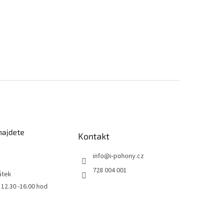
najdete
Kontakt
info
@
i-pohony.cz
728 004 001
átek
0 12.30 -16.00 hod