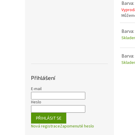
Barva:
Vyprod
Můžeme
Barva:
Sklade
Barva:
Sklade
Přihlášení
E-mail
Heslo
PŘIHLÁSIT SE
Nová registrace
Zapomenuté heslo