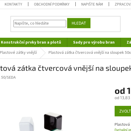
KONTAKTY
OBCHODNÍ PODMÍNKY
NAPIŠTE NÁM
ZPRACOV
HLEDAT
Konstrukční prvky bran a plotů
Sady pro výrobu bran
Zá
Plastové zátky vnější
Plastová zátka čtvercová vnější na sloupek 50
tová zátka čtvercová vnější na sloup
 50/SEDA
od
1
od
13,83
Měrná
ZVOLT
cena:
Plastová
Detailní 