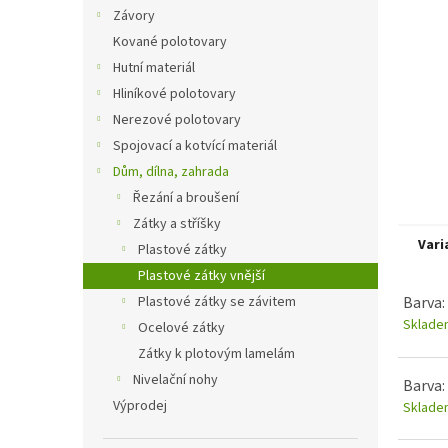
n
Závory
e
Kované polotovary
l
Hutní materiál
Hliníkové polotovary
Nerezové polotovary
Spojovací a kotvící materiál
Dům, dílna, zahrada
Řezání a broušení
Zátky a stříšky
Vari
Plastové zátky
Plastové zátky vnější
Plastové zátky se závitem
Barva:
Sklade
Ocelové zátky
Zátky k plotovým lamelám
Nivelační nohy
Barva:
Výprodej
Sklade