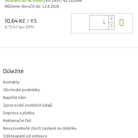
Skladem do 48 hodin
| KV-ZNSO 42/ZELENA
Můžeme doručit do:
12.8.2026
Do 
10,64 Kč
/ KS
8,79 Kč bez DPH
Z
á
p
a
Důležité
t
Kontakty
í
Obchodní podmínky
Napište nám
Zpracování osobních údajů
Doprava a platba
Reklamační řád
Nevyzvednuté zboží zaslané na dobírku
Odstoupení od smlouvy