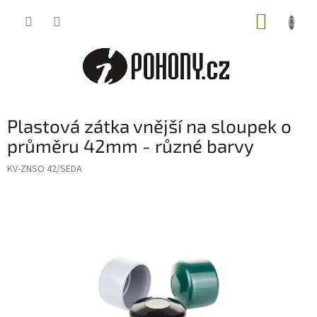
Přejít
NÁKUP
na
obsah
KOŠÍK
Plastová zátka vnější na sloupek o
průměru 42mm - různé barvy
KV-ZNSO 42/SEDA