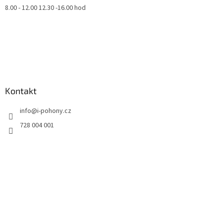
8.00 - 12.00 12.30 -16.00 hod
Kontakt
info
@
i-pohony.cz
728 004 001