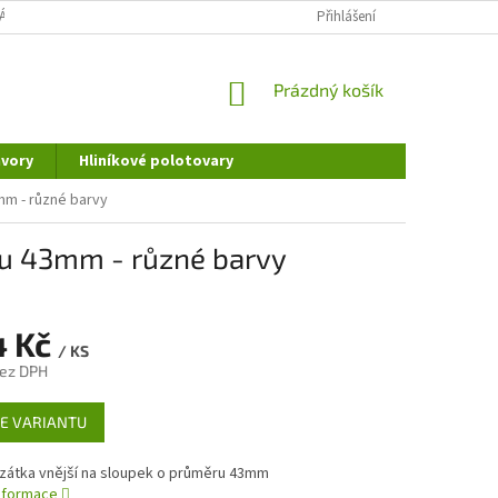
ÁNÍ OSOBNÍCH ÚDAJŮ
DOPRAVA A PLATBA
Přihlášení
REKLAMAČNÍ ŘÁD
NÁKUPNÍ
Prázdný košík
KOŠÍK
vory
Hliníkové polotovary
mm - různé barvy
ru 43mm - různé barvy
4 Kč
/ KS
bez DPH
E VARIANTU
 zátka vnější na sloupek o průměru 43mm
informace