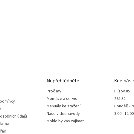
Nepřehlédněte
Kde nás 
Proč my
Hlízov 85
Montáže a servis
285 32
podmínky
Manuály ke stažení
Pondělí - P
m
Naše videonávody
8.00 - 12.0
 osobních údajů
Mohlo by Vás zajímat
latba
 řád