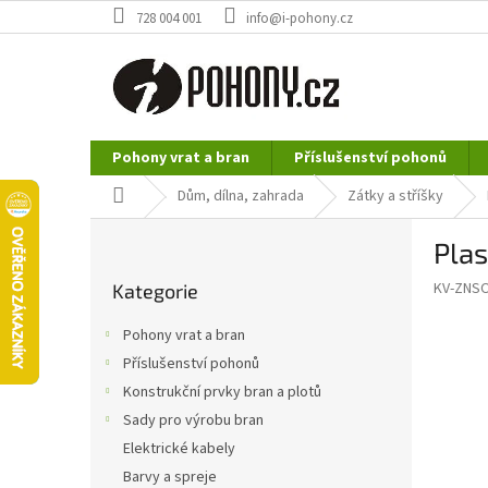
Přejít
728 004 001
info@i-pohony.cz
na
obsah
Pohony vrat a bran
Příslušenství pohonů
Nerezové polotovary
Hutní materiál
Domů
Dům, dílna, zahrada
Zátky a stříšky
P
Plas
o
Přeskočit
s
KV-ZNSO
Kategorie
kategorie
t
r
Pohony vrat a bran
a
Příslušenství pohonů
n
Konstrukční prvky bran a plotů
n
í
Sady pro výrobu bran
p
Elektrické kabely
a
Barvy a spreje