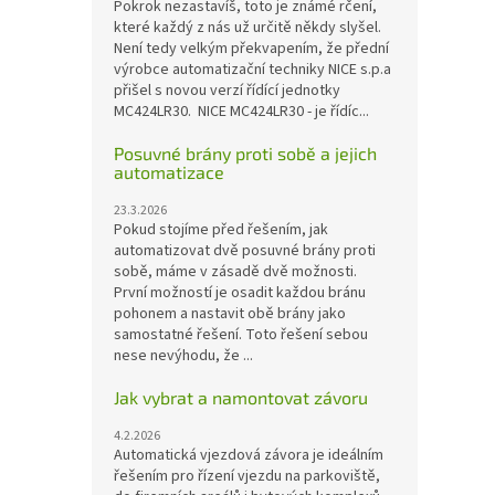
Pokrok nezastavíš, toto je známé rčení,
které každý z nás už určitě někdy slyšel.
Není tedy velkým překvapením, že přední
výrobce automatizační techniky NICE s.p.a
přišel s novou verzí řídící jednotky
MC424LR30. NICE MC424LR30 - je řídíc...
Posuvné brány proti sobě a jejich
automatizace
23.3.2026
Pokud stojíme před řešením, jak
automatizovat dvě posuvné brány proti
sobě, máme v zásadě dvě možnosti.
První možností je osadit každou bránu
pohonem a nastavit obě brány jako
samostatné řešení. Toto řešení sebou
nese nevýhodu, že ...
Jak vybrat a namontovat závoru
4.2.2026
Automatická vjezdová závora je ideálním
řešením pro řízení vjezdu na parkoviště,