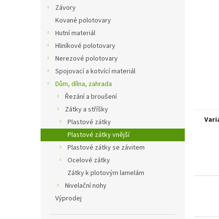
n
Závory
e
Kované polotovary
l
Hutní materiál
Hliníkové polotovary
Nerezové polotovary
Spojovací a kotvící materiál
Dům, dílna, zahrada
Řezání a broušení
Zátky a stříšky
Vari
Plastové zátky
Plastové zátky vnější
Plastové zátky se závitem
Ocelové zátky
Zátky k plotovým lamelám
Nivelační nohy
Výprodej