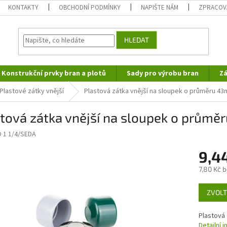
KONTAKTY
OBCHODNÍ PODMÍNKY
NAPIŠTE NÁM
ZPRACOV
HLEDAT
Konstrukční prvky bran a plotů
Sady pro výrobu bran
Zá
Plastové zátky vnější
Plastová zátka vnější na sloupek o průměru 43
tová zátka vnější na sloupek o průmě
 1 1/4/SEDA
9,4
7,80 Kč 
Měrná
ZVOLT
cena:
Plastová
Detailní 