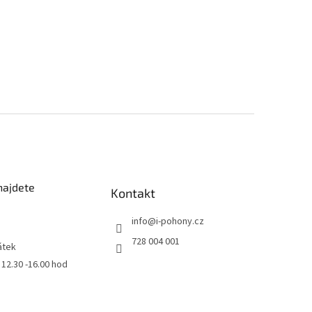
najdete
Kontakt
info
@
i-pohony.cz
728 004 001
átek
0 12.30 -16.00 hod