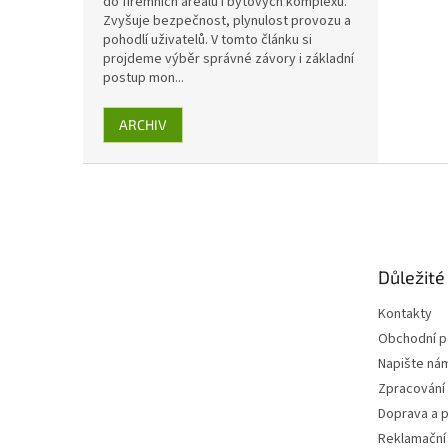
do firemních areálů i bytových komplexů.
Zvyšuje bezpečnost, plynulost provozu a
pohodlí uživatelů. V tomto článku si
projdeme výběr správné závory i základní
postup mon...
ARCHIV
Z
á
p
a
t
Důležité
í
Kontakty
Obchodní 
Napište ná
Zpracování
Doprava a p
Reklamační