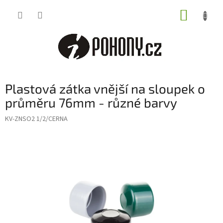
Přejít
NÁKUP
na
obsah
KOŠÍK
Plastová zátka vnější na sloupek o
průměru 76mm - různé barvy
KV-ZNSO2 1/2/CERNA