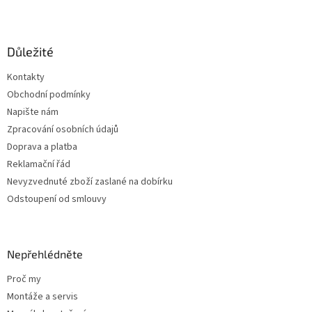
Z
á
p
a
Důležité
t
Kontakty
í
Obchodní podmínky
Napište nám
Zpracování osobních údajů
Doprava a platba
Reklamační řád
Nevyzvednuté zboží zaslané na dobírku
Odstoupení od smlouvy
Nepřehlédněte
Proč my
Montáže a servis