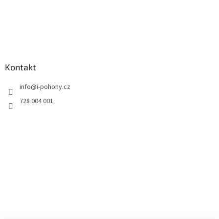
Kontakt
info
@
i-pohony.cz
728 004 001