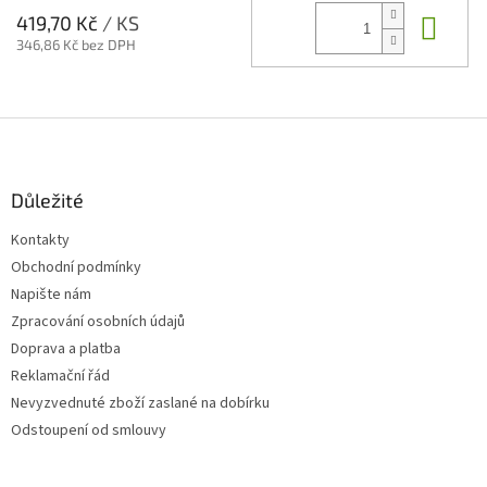
Do 
419,70 Kč
/ KS
346,86 Kč bez DPH
Z
á
p
a
Důležité
t
Kontakty
í
Obchodní podmínky
Napište nám
Zpracování osobních údajů
Doprava a platba
Reklamační řád
Nevyzvednuté zboží zaslané na dobírku
Odstoupení od smlouvy