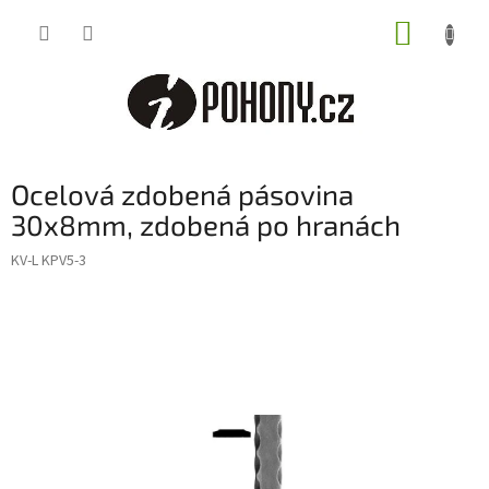
Přejít
NÁKUP
na
obsah
KOŠÍK
Ocelová zdobená pásovina
30x8mm, zdobená po hranách
KV-L KPV5-3