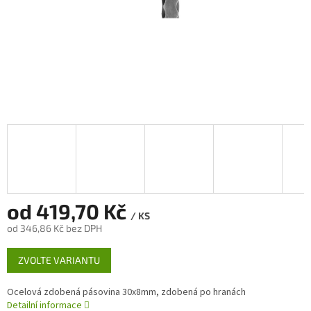
od
419,70 Kč
/ KS
od
346,86 Kč
bez DPH
Měrná
ZVOLTE VARIANTU
cena:
Ocelová zdobená pásovina 30x8mm, zdobená po hranách
Detailní informace