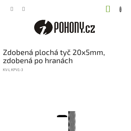
Přejít
NÁKUP
na
obsah
KOŠÍK
Zdobená plochá tyč 20x5mm,
zdobená po hranách
KV-L KPV1-3