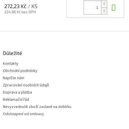
Do 
272,23 Kč
/ KS
224,98 Kč bez DPH
Z
á
p
a
Důležité
t
Kontakty
í
Obchodní podmínky
Napište nám
Zpracování osobních údajů
Doprava a platba
Reklamační řád
Nevyzvednuté zboží zaslané na dobírku
Odstoupení od smlouvy