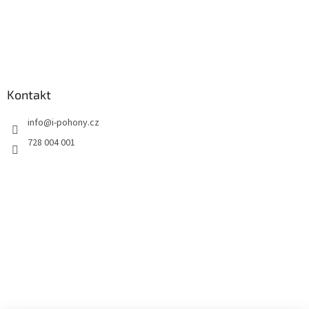
Kontakt
info
@
i-pohony.cz
728 004 001