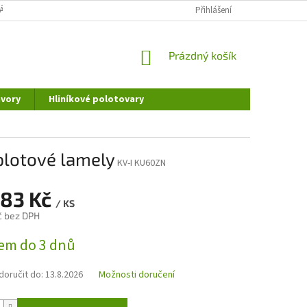
ÁNÍ OSOBNÍCH ÚDAJŮ
DOPRAVA A PLATBA
Přihlášení
REKLAMAČNÍ ŘÁD
NÁKUPNÍ
Prázdný košík
KOŠÍK
vory
Hliníkové polotovary
plotové lamely
KV-I KU60ZN
,83 Kč
/ KS
č bez DPH
em do 3 dnů
oručit do:
13.8.2026
Možnosti doručení