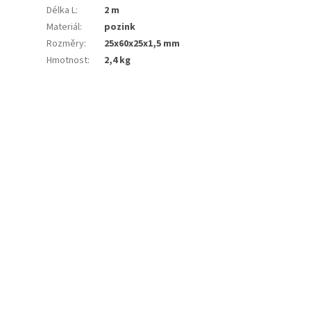
Délka L
:
2 m
Materiál
:
pozink
Rozměry
:
25x60x25x1,5 mm
Hmotnost
:
2,4 kg