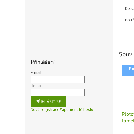
Délk
Použ
Souvi
Přihlášení
Mn
E-mail
Heslo
PŘIHLÁSIT SE
Nová registrace
Zapomenuté heslo
Ploto
lamel
27x60
2m