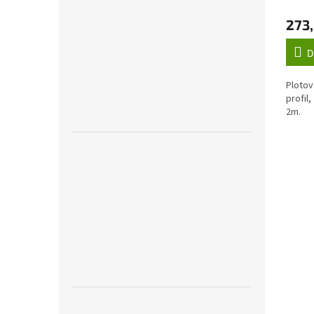
273,
D
Plotov
profil
2m.