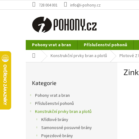
Přejít
728 004 001
info@i-pohony.cz
na
obsah
Pohony vrat a bran
Příslušenství pohonů
Nerezové polotovary
Hutní materiál
Domů
Konstrukční prvky bran a plotů
Plotové Z 
P
Zin
o
Přeskočit
s
Kategorie
kategorie
t
r
Pohony vrat a bran
a
Příslušenství pohonů
n
Konstrukční prvky bran a plotů
n
í
Křídlové brány
p
Samonosné posuvné brány
a
Pojezdové brány