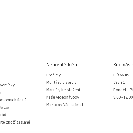
Nepřehlédněte
Kde nás 
Proč my
Hlízov 85
Montáže a servis
285 32
podmínky
Manuály ke stažení
Pondělí - P
m
Naše videonávody
8.00 - 12.0
 osobních údajů
Mohlo by Vás zajímat
latba
 řád
té zboží zaslané