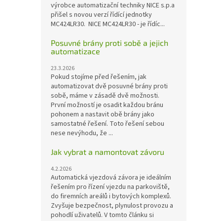
výrobce automatizační techniky NICE s.p.a
přišel s novou verzí řídící jednotky
MC424LR30. NICE MC424LR30 - je řídíc...
Posuvné brány proti sobě a jejich
automatizace
23.3.2026
Pokud stojíme před řešením, jak
automatizovat dvě posuvné brány proti
sobě, máme v zásadě dvě možnosti.
První možností je osadit každou bránu
pohonem a nastavit obě brány jako
samostatné řešení. Toto řešení sebou
nese nevýhodu, že ...
Jak vybrat a namontovat závoru
4.2.2026
Automatická vjezdová závora je ideálním
řešením pro řízení vjezdu na parkoviště,
do firemních areálů i bytových komplexů.
Zvyšuje bezpečnost, plynulost provozu a
pohodlí uživatelů. V tomto článku si