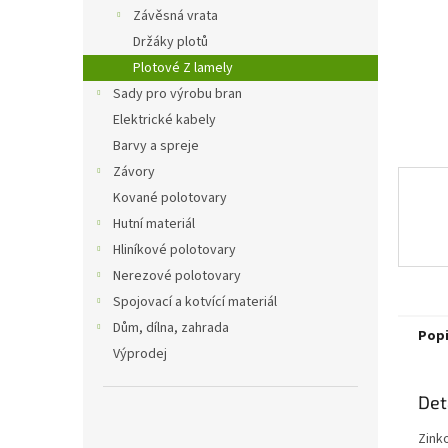
n
Závěsná vrata
e
Držáky plotů
l
Plotové Z lamely
Sady pro výrobu bran
Elektrické kabely
Barvy a spreje
Závory
Kované polotovary
Hutní materiál
Hliníkové polotovary
Nerezové polotovary
Spojovací a kotvící materiál
Dům, dílna, zahrada
Pop
Výprodej
Det
Zink