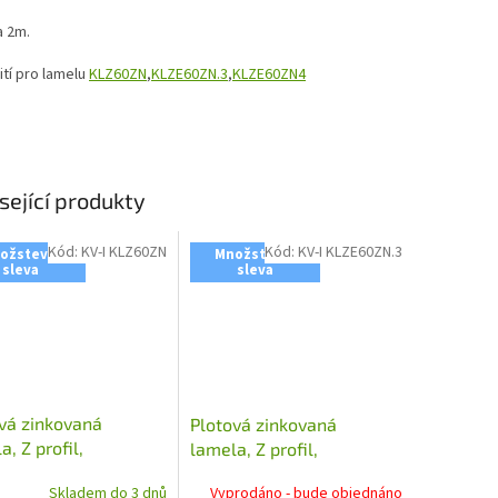
a 2m.
ití pro lamelu
KLZ60ZN
,
KLZE60ZN.3
,
KLZE60ZN4
sející produkty
Kód:
KV-I KLZ60ZN
Kód:
KV-I KLZE60ZN.3
ožstevní
Množstevní
sleva
sleva
vá zinkovaná
Plotová zinkovaná
a, Z profil,
lamela, Z profil,
x27x1,5 mm, délka
23x75x30x1,5 mm s
Skladem do 3 dnů
Vyprodáno - bude objednáno
vyztuženou hranou 10