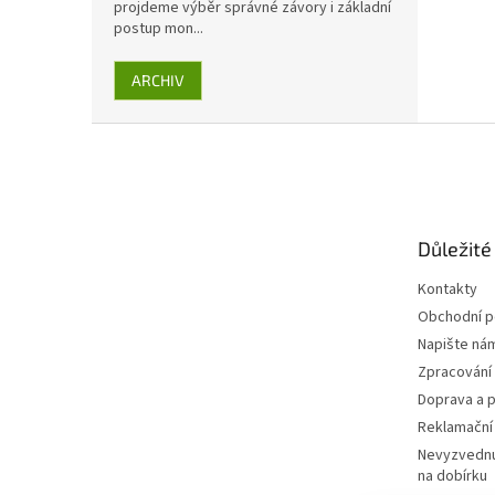
projdeme výběr správné závory i základní
postup mon...
ARCHIV
Z
á
p
a
t
Důležité
í
Kontakty
Obchodní 
Napište ná
Zpracování
Doprava a p
Reklamační
Nevyzvednu
na dobírku