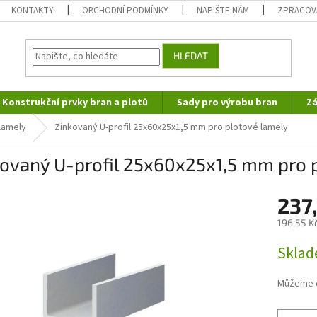
KONTAKTY
OBCHODNÍ PODMÍNKY
NAPIŠTE NÁM
ZPRACOV
HLEDAT
Konstrukční prvky bran a plotů
Sady pro výrobu bran
Zá
lamely
Zinkovaný U-profil 25x60x25x1,5 mm pro plotové lamely
kovaný U-profil 25x60x25x1,5 mm pro 
237
196,55 K
Měrná
Sklad
cena:
Můžeme d