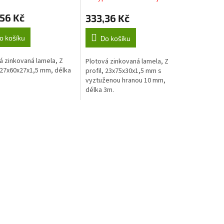
mm, délka 3m
56 Kč
333,36 Kč
o košíku
Do košíku
á zinkovaná lamela, Z
Plotová zinkovaná lamela, Z
, 27x60x27x1,5 mm, délka
profil, 23x75x30x1,5 mm s
vyztuženou hranou 10 mm,
délka 3m.