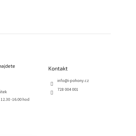
najdete
Kontakt
info
@
i-pohony.cz
728 004 001
átek
0 12.30 -16.00 hod