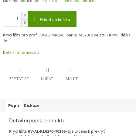
Můžeme doručit do:
12.8.2026
Možnosti doručení
Přidat do košíku
Krycí lišta pro profil KV-AL-PM6240, barva RAL7016 se strukturou, délka
2m
Detailní informace
ZEPTAT SE
HLÍDAT
SDÍLET
Popis
Diskuze
Detailní popis produktu
Krycí lišta
KV-AL-KL6240-7016S-2
je určena k překrytí