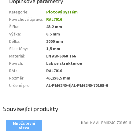
Doplňkové parametry
Kategorie
:
Plotový systém
Povrchová úprava
:
RAL7016
Šířka
:
45.2 mm
Výška
:
6.5 mm
Délka
:
2000 mm
Síla stěny
:
1,5 mm
Materiál
:
EN AW-6060 T66
Povrch
:
Lak se strukturou
RAL
:
RAL7016
Rozměr
:
45,2x6,5 mm
Určené pro
:
AL-PM6240-6|AL-PM6240-7016S-6
Související produkty
Kód:
KV-AL-PM6240-7016S-6
Množstevní
sleva