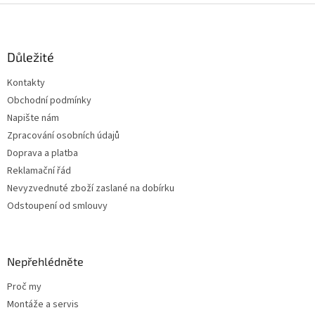
Z
á
p
a
Důležité
t
Kontakty
í
Obchodní podmínky
Napište nám
Zpracování osobních údajů
Doprava a platba
Reklamační řád
Nevyzvednuté zboží zaslané na dobírku
Odstoupení od smlouvy
Nepřehlédněte
Proč my
Montáže a servis