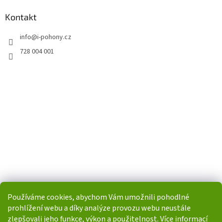
Kontakt
info
@
i-pohony.cz
728 004 001
Používáme cookies, abychom Vám umožnili pohodlné
prohlížení webu a díky analýze provozu webu neustále
zlepšovali jeho funkce, výkon a použitelnost. Více informací