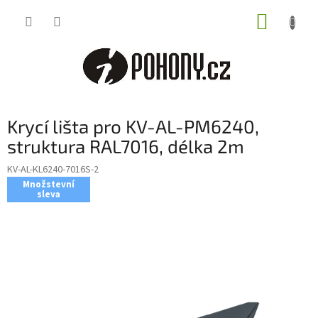
Přejít
NÁKUP
na
obsah
KOŠÍK
Krycí lišta pro KV-AL-PM6240,
struktura RAL7016, délka 2m
KV-AL-KL6240-7016S-2
Množstevní
sleva