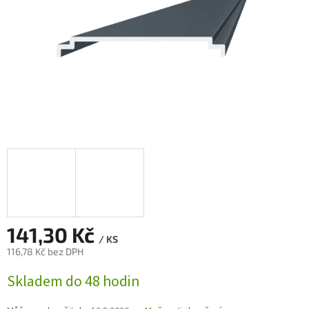
141,30 Kč
/ KS
116,78 Kč bez DPH
Měrná
Skladem do 48 hodin
cena: