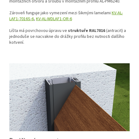
montážních otvorů a šroubů v montážním profilu AL-PM6240.
Zároveň funguje jako vymezení mezi šikmými lamelami
KV-AL-
LAF1-7016S-6
,
KV-AL-WDLAF1-OR-6
Lišta má povrchovou úpravu ve
struktuře RAL7016
(antracit) a
jednoduše se nacvakne do drážky profilu bez nutnosti dalšího
kotvení.