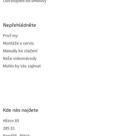
Odstoupení od smlouvy
Nepřehlédněte
Proč my
Montáže a servis
Manuály ke stažení
Naše videonávody
Mohlo by Vás zajímat
Kde nás najdete
Hlízov 85
285 32
Pondělí - Pátek