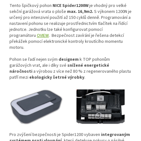
Tento špičkový pohon
NICE Spider1200W
je vhodný pro velké
sekční garážová vrata o ploše
max. 16,9m2.
S výkonem 1200N je
určený pro intenzivní použití až 150 cyklů denně.
Programování a
nastavení pohonu se realizuje prostřednictvím tlačítek na řídící
jednotce. Jednotku lze také konfigurovat pomocí
programátoru
OVIEW
. Bezpečnost zavírání je řešena detekcí
překážek pomocí elektronické kontroly kroutícího momentu
motoru.
Pohon se řadí nejen svým
designem
k TOP pohonům
garážových vrat, ale i díky své
snížené energetické
náročnosti
a výrobou
z více než 80 % z regenerovaného plastu
patří mezi
ekologicky šetrné výrobky
.
Pro zvýšení bezpečnosti je Spider1200 vybaven
integrovaným
systémem proti vloupání
, který detekuje pokusy o násilné