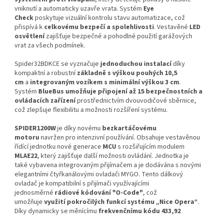
vniknutí a automaticky uzavře vrata. Systém
Eye
Check
poskytuje vizuální kontrolu stavu automatizace, což
přispívá k
celkovému bezpečí a spolehlivosti
. Vestavěné
LED
osvětlení
zajišťuje bezpečné a pohodlné použití garážových
vrat za všech podmínek.
Spider32BDKCE se vyznačuje
jednoduchou instalací
díky
kompaktní a robustní
základně s výškou pouhých 10,5
cm
a
integrovaným vozíkem s minimální výškou 3 cm
.
Systém
BlueBus umožňuje připojení až 15 bezpečnostních a
ovládacích zařízení
prostřednictvím dvouvodičové sběrnice,
což zlepšuje flexibilitu a možnosti rozšíření systému.
SPIDER1200W
je
díky novému
bezkartáčovému
motoru
navržen pro intenzivní používání. O
bsahuje vestavěnou
řídící jednotku nové generace
MCU
s rozšiřujícím modulem
MLAE22
, který zajišťuje další možnosti ovládání. Jednotka je
také vybavena integrovaným přijímačem a je dodávána s novými
elegantními čtyřkanálovými ovladači MYGO.
Tento dálkový
ovladač je kompatibilní s přijímači využívajícími
jednosměrné
rádiové kódování "O-Code"
, což
umožňuje
využití pokročilých funkcí systému „Nice Opera“
.
Díky dynamicky se měnícímu
frekvenčnímu kódu 433,92