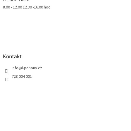
8.00 - 12.00 12.30 -16.00 hod
Kontakt
info
@
i-pohony.cz
728 004 001