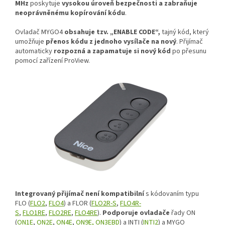
MHz
poskytuje
vysokou úroveň bezpečnosti a zabraňuje
neoprávněnému kopírování kódu
.
Ovladač MYGO4
obsahuje tzv. „ENABLE CODE“,
tajný kód, který
umožňuje
přenos kódu z jednoho vysílače na nový
. Přijímač
automaticky
rozpozná a zapamatuje si nový kód
po přesunu
pomocí zařízení ProView.
Integrovaný přijímač není kompatibilní
s kódovaním typu
FLO (
FLO2
,
FLO4
) a FLOR (
FLO2R-S
,
FLO4R-
S
,
FLO1RE
,
FLO2RE
,
FLO4RE
).
Podporuje ovladače
řady ON
(
ON1E
,
ON2E
,
ON4E
,
ON9E,
ON3EBD
) a INTI (
INTI2
) a MYGO