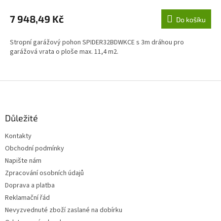
7 948,49 Kč
Do košíku
Stropní garážový pohon SPIDER32BDWKCE s 3m dráhou pro
garážová vrata o ploše max. 11,4 m2.
Z
á
p
a
Důležité
t
Kontakty
í
Obchodní podmínky
Napište nám
Zpracování osobních údajů
Doprava a platba
Reklamační řád
Nevyzvednuté zboží zaslané na dobírku