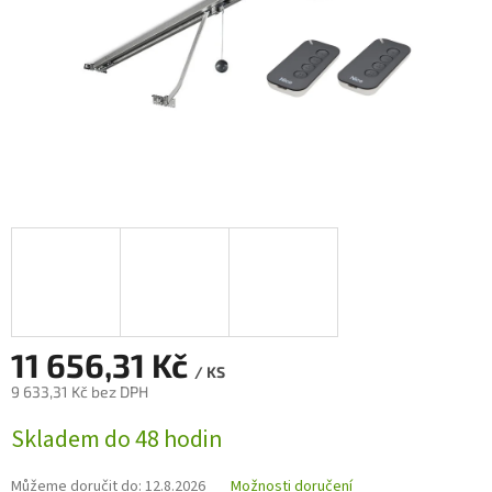
11 656,31 Kč
/ KS
9 633,31 Kč bez DPH
Měrná
Skladem do 48 hodin
cena:
Můžeme doručit do:
12.8.2026
Možnosti doručení