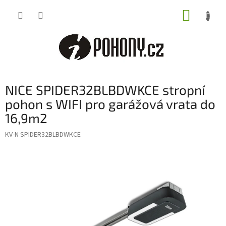
Přejít
NÁKUP
na
obsah
KOŠÍK
NICE SPIDER32BLBDWKCE stropní
pohon s WIFI pro garážová vrata do
16,9m2
KV-N SPIDER32BLBDWKCE