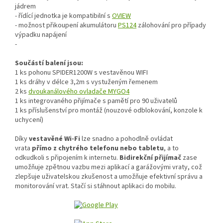
jádrem
- řídící jednotka je kompatibilní s
OVIEW
- možnost přikoupení akumulátoru
PS124
zálohování pro případy
výpadku napájení
-
Součástí balení jsou:
1 ks pohonu SPIDER1200W s vestavěnou WIFI
1 ks dráhy v délce 3,2m s vystuženým řemenem
2 ks
dvoukanálového ovladače MYGO4
1 ks integrovaného přijímače s pamětí pro 90 uživatelů
1 ks příslušenství pro montáž (nouzové odblokování, konzole k
uchycení)
Díky
vestavěné Wi-Fi
lze snadno a pohodlně ovládat
vrata
přímo z chytrého telefonu nebo tabletu
, a to
odkudkoli s připojením k internetu.
Bidirekční přijímač
zase
umožňuje zpětnou vazbu mezi aplikací a garážovými vraty, což
zlepšuje uživatelskou zkušenost a umožňuje efektivní správu a
monitorování vrat. Stačí si stáhnout aplikaci do mobilu.