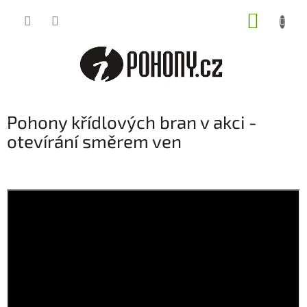
Přejít
NÁKUP
na
obsah
KOŠÍK
Pohony křídlových bran v akci -
otevírání směrem ven