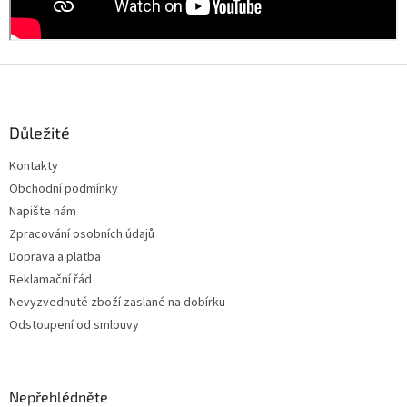
Z
á
p
a
Důležité
t
Kontakty
í
Obchodní podmínky
Napište nám
Zpracování osobních údajů
Doprava a platba
Reklamační řád
Nevyzvednuté zboží zaslané na dobírku
Odstoupení od smlouvy
Nepřehlédněte