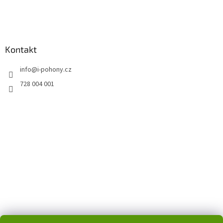
Kontakt
info
@
i-pohony.cz
728 004 001