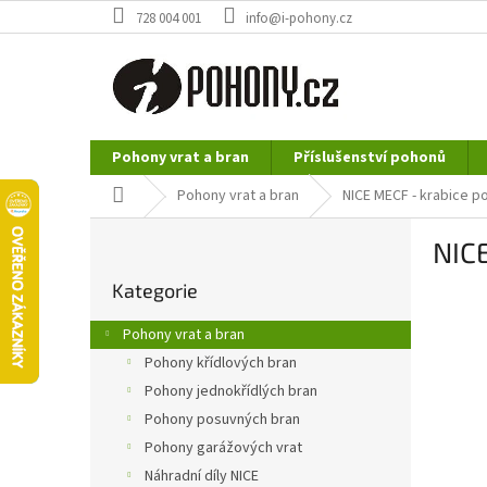
Přejít
728 004 001
info@i-pohony.cz
na
obsah
Pohony vrat a bran
Příslušenství pohonů
Nerezové polotovary
Hutní materiál
Domů
Pohony vrat a bran
NICE MECF - krabice 
P
NIC
o
Přeskočit
s
Kategorie
kategorie
t
r
Pohony vrat a bran
a
Pohony křídlových bran
n
Pohony jednokřídlých bran
n
í
Pohony posuvných bran
p
Pohony garážových vrat
a
Náhradní díly NICE