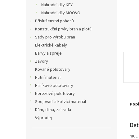
n
Náhradní díly KEY
e
Náhradní díly MOOVO
l
Příslušenství pohonů
Konstrukční prvky bran a plotů
Sady pro výrobu bran
Elektrické kabely
Barvy a spreje
Závory
Kované polotovary
Hutní materiál
Hliníkové polotovary
Nerezové polotovary
Spojovací a kotvící materiál
Pop
Dům, dílna, zahrada
Výprodej
Det
NICE 