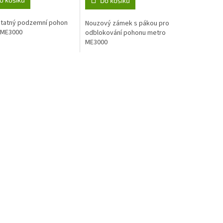
Do košíku
tatný podzemní pohon
Nouzový zámek s pákou pro
 ME3000
odblokování pohonu metro
ME3000