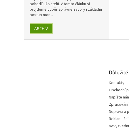
pohodlí uživatelů. V tomto článku si
projdeme výběr správné závory i základní
postup mon...
ARCHIV
Z
á
p
a
t
Důležité
í
Kontakty
Obchodní 
Napište ná
Zpracování
Doprava a p
Reklamační
Nevyzvednu