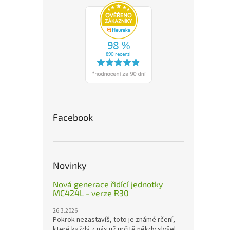
Facebook
Novinky
Nová generace řídící jednotky
MC424L - verze R30
26.3.2026
Pokrok nezastavíš, toto je známé rčení,
které každý z nás už určitě někdy slyšel.