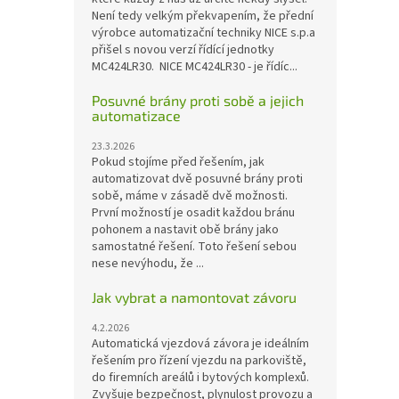
Není tedy velkým překvapením, že přední
výrobce automatizační techniky NICE s.p.a
přišel s novou verzí řídící jednotky
MC424LR30. NICE MC424LR30 - je řídíc...
Posuvné brány proti sobě a jejich
automatizace
23.3.2026
Pokud stojíme před řešením, jak
automatizovat dvě posuvné brány proti
sobě, máme v zásadě dvě možnosti.
První možností je osadit každou bránu
pohonem a nastavit obě brány jako
samostatné řešení. Toto řešení sebou
nese nevýhodu, že ...
Jak vybrat a namontovat závoru
4.2.2026
Automatická vjezdová závora je ideálním
řešením pro řízení vjezdu na parkoviště,
do firemních areálů i bytových komplexů.
Zvyšuje bezpečnost, plynulost provozu a