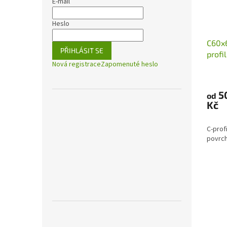
E-mail
Heslo
C60x
PŘIHLÁSIT SE
profi
Nová registrace
Zapomenuté heslo
posu
5
od
Kč
C-prof
povrch