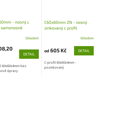
60mm - nosný c
C60x60mm ZN - nosný
l samonosné
zinkovaný c profil
vné brány
samonosné posuvné
Skladem
Skladem
brány
08,20
605 Kč
od
DETAIL
DETAIL
C-profil 60x60x4mm -
il 60x60x4mm bez
pozinkovaný
ové úpravy.