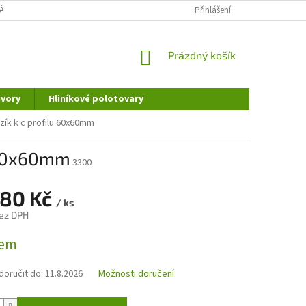
ÁNÍ OSOBNÍCH ÚDAJŮ
DOPRAVA A PLATBA
Přihlášení
REKLAMAČNÍ ŘÁD
NÁKUPNÍ
Prázdný košík
KOŠÍK
vory
Hliníkové polotovary
zík k c profilu 60x60mm
u 60x60mm
3300
,80 Kč
/ ks
ez DPH
dem
oručit do:
11.8.2026
Možnosti doručení