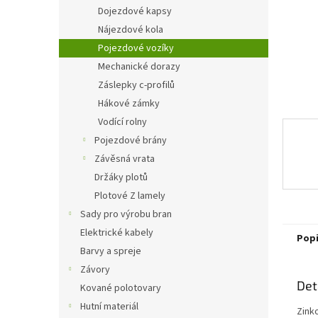
n
Dojezdové kapsy
e
Nájezdové kola
l
Pojezdové vozíky
Mechanické dorazy
Záslepky c-profilů
Hákové zámky
Vodící rolny
Pojezdové brány
Závěsná vrata
Držáky plotů
Plotové Z lamely
Sady pro výrobu bran
Elektrické kabely
Pop
Barvy a spreje
Závory
Det
Kované polotovary
Hutní materiál
Zink