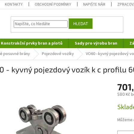
KONTAKTY
OBCHODNÍ PODMÍNKY
NAPIŠTE NÁM
ZPRACOV
HLEDAT
Konstrukční prvky bran a plotů
Sady pro výrobu bran
Zá
é posuvné brány
Pojezdové vozíky
VO60 - kyvný pojezdový vo
0 - kyvný pojezdový vozík k c profil
701
580 Kč b
Měrná
Skla
cena:
Můžeme d