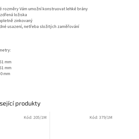
lé rozměry Vám umožní konstruovat lehké brány
uzdřená ložiska
mpletně zinkovaný
adné usazení, netřeba složitých zaměřování
metry:
 51 mm
 51 mm
10 mm
sející produkty
Kód:
205/1M
Kód:
379/1M