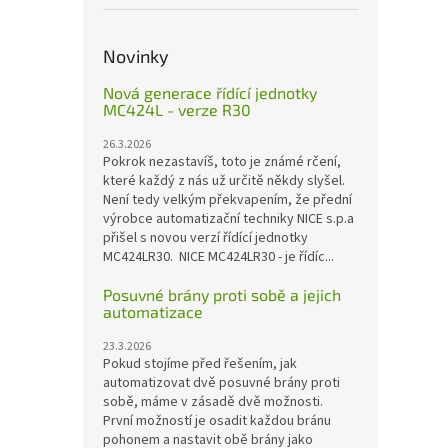
Novinky
Nová generace řídící jednotky
MC424L - verze R30
26.3.2026
Pokrok nezastavíš, toto je známé rčení,
které každý z nás už určitě někdy slyšel.
Není tedy velkým překvapením, že přední
výrobce automatizační techniky NICE s.p.a
přišel s novou verzí řídící jednotky
MC424LR30. NICE MC424LR30 - je řídíc...
Posuvné brány proti sobě a jejich
automatizace
23.3.2026
Pokud stojíme před řešením, jak
automatizovat dvě posuvné brány proti
sobě, máme v zásadě dvě možnosti.
První možností je osadit každou bránu
pohonem a nastavit obě brány jako