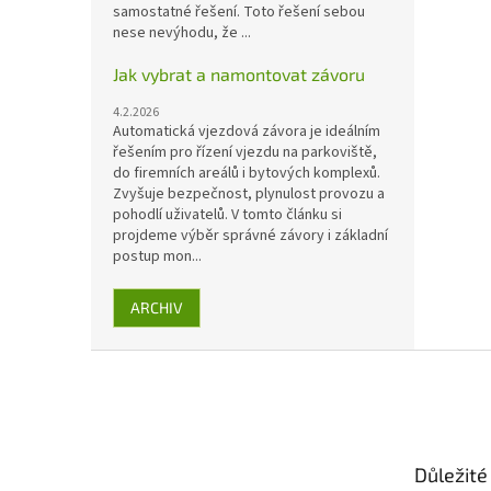
samostatné řešení. Toto řešení sebou
nese nevýhodu, že ...
Jak vybrat a namontovat závoru
4.2.2026
Automatická vjezdová závora je ideálním
řešením pro řízení vjezdu na parkoviště,
do firemních areálů i bytových komplexů.
Zvyšuje bezpečnost, plynulost provozu a
pohodlí uživatelů. V tomto článku si
projdeme výběr správné závory i základní
postup mon...
ARCHIV
Z
á
p
a
t
Důležité
í