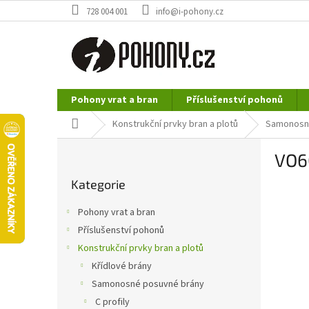
Přejít
728 004 001
info@i-pohony.cz
na
obsah
Pohony vrat a bran
Příslušenství pohonů
Nerezové polotovary
Hutní materiál
Domů
Konstrukční prvky bran a plotů
Samonosn
P
VO6
o
Přeskočit
s
Kategorie
kategorie
t
r
Pohony vrat a bran
a
Příslušenství pohonů
n
Konstrukční prvky bran a plotů
n
í
Křídlové brány
p
Samonosné posuvné brány
a
C profily