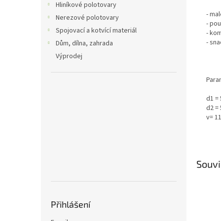
Hliníkové polotovary
- ma
Nerezové polotovary
- po
Spojovací a kotvící materiál
- ko
- sn
Dům, dílna, zahrada
Výprodej
Para
d1 =
d2 =
v= 1
Souvi
Přihlášení