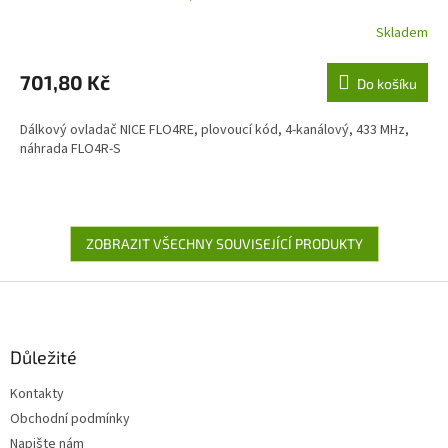
Skladem
701,80 Kč
Do košíku
Dálkový ovladač NICE FLO4RE, plovoucí kód, 4-kanálový, 433 MHz,
náhrada FLO4R-S
ZOBRAZIT VŠECHNY SOUVISEJÍCÍ PRODUKTY
Z
á
p
a
Důležité
t
Kontakty
í
Obchodní podmínky
Napište nám