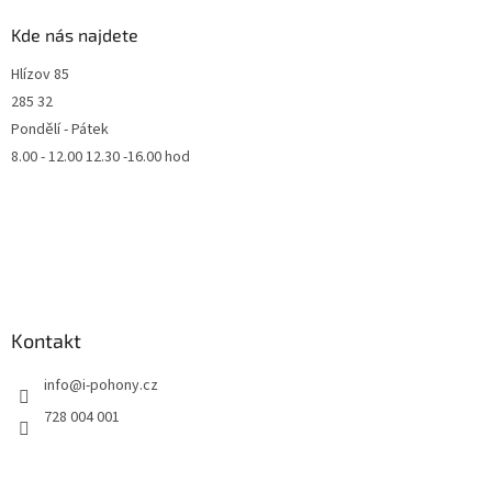
Kde nás najdete
Hlízov 85
285 32
Pondělí - Pátek
8.00 - 12.00 12.30 -16.00 hod
Kontakt
info
@
i-pohony.cz
728 004 001