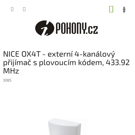
Přejít
NÁKUP
na
obsah
KOŠÍK
NICE OX4T - externí 4-kanálový
přijímač s plovoucím kódem, 433.92
MHz
3085