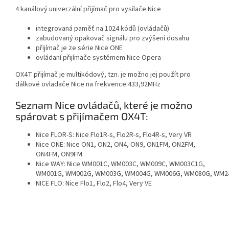
4 kanálový univerzální přijímač pro vysílače Nice
integrovaná paměť na 1024 kódů (ovládačů)
zabudovaný opakovač signálu pro zvýšení dosahu
přijímač je ze série Nice ONE
ovládaní přijímače systémem Nice Opera
OX4T přijímač je multikódový, tzn. je možno jej použít pro
dálkové ovladače Nice na frekvence 433,92MHz
Seznam Nice ovládačů, které je možno
spárovat s přijímačem OX4T:
Nice FLOR-S: Nice Flo1R-s, Flo2R-s, Flo4R-s, Very VR
Nice ONE: Nice ON1, ON2, ON4, ON9, ON1FM, ON2FM,
ON4FM, ON9FM
Nice WAY: Nice WM001C, WM003C, WM009C, WM003C1G,
WM001G, WM002G, WM003G, WM004G, WM006G, WM080G, WM2
NICE FLO: Nice Flo1, Flo2, Flo4, Very VE