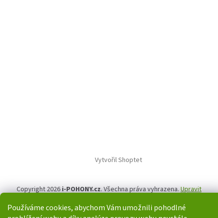
Vytvořil Shoptet
Copyright 2026
i-POHONY.cz
. Všechna práva vyhrazena.
Upravit
nastavení cookies
Používáme cookies, abychom Vám umožnili pohodlné