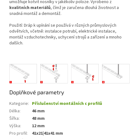
umožňuje kotvit nosníky v jakékoliv poloze. Vyrobeno z
kvalitních materiálů
, čímž je zaručena dlouhá životnost a
snadná montáž a demontáž.
Použití: Dráp k upínání se používá v různých průmyslových
odvětvích, včetně: instalace potrubí, elektrické instalace,
montáž vzduchotechniky, uchycení strojů a zařízení a mnoho
dalších.
Doplňkové parametry
Kategorie
:
Příslušenství montážních c profilů
Délka
:
46 mm
Šířka
:
48 mm
Výška
:
12 mm
Pro profil
:
41x21|41x41 mm