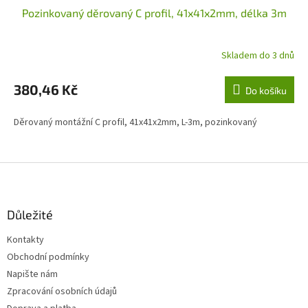
Pozinkovaný děrovaný C profil, 41x41x2mm, délka 3m
Skladem do 3 dnů
380,46 Kč
Do košíku
Děrovaný montážní C profil, 41x41x2mm, L-3m, pozinkovaný
Z
á
p
a
Důležité
t
Kontakty
í
Obchodní podmínky
Napište nám
Zpracování osobních údajů