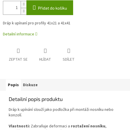
Přidat do košíku
Dráp k upínaní pro profily 41x21 a 41x41
Detailní informace
ZEPTAT SE
HLÍDAT
SDÍLET
Popis
Diskuze
Detailní popis produktu
Dráp k upínání slouží jako podložka při montáži nosníku nebo
konzolí.
Vlastnosti:
Zabraňuje deformaci a
roztažení nosníku
,