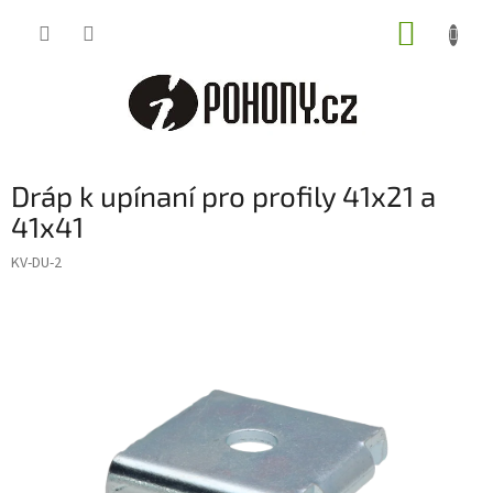
Přejít
NÁKUP
na
obsah
KOŠÍK
Dráp k upínaní pro profily 41x21 a
41x41
KV-DU-2