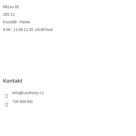
Hlízov 85
285 32
Pondělí - Pátek
8.00 - 12.00 12.30 -16.00 hod
Kontakt
info
@
i-pohony.cz
728 004 001