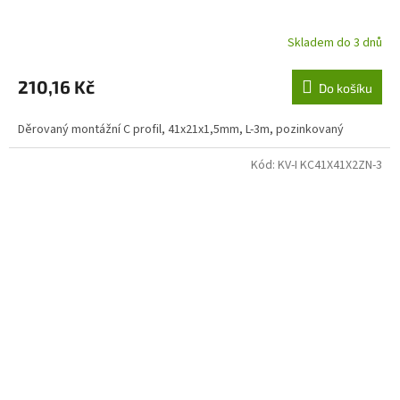
Skladem do 3 dnů
210,16 Kč
Do košíku
Děrovaný montážní C profil, 41x21x1,5mm, L-3m, pozinkovaný
Kód:
KV-I KC41X41X2ZN-3