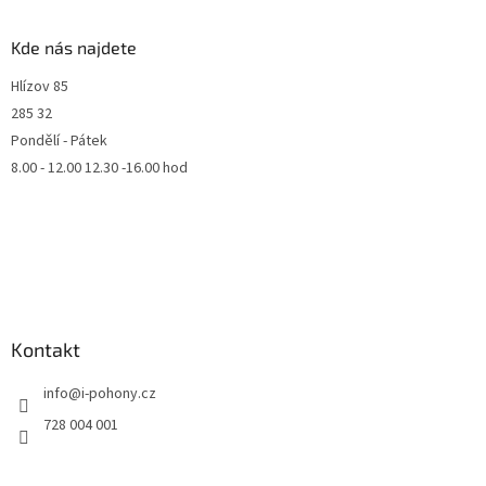
Kde nás najdete
Hlízov 85
285 32
Pondělí - Pátek
8.00 - 12.00 12.30 -16.00 hod
Kontakt
info
@
i-pohony.cz
728 004 001