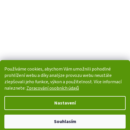
Používáme cookies, abychom Vám umožnili pohodlné
prohlížení webu a díky analýze provozu webu neustále
zlepšovali jeho funkce, výkon a použitelnost. Více informací
naleznete:
Zpracování osobních údajů
Vytvořil Shoptet
Nastavení
Copyright 2026
i-POHONY.cz
. Všechna práva vyhrazena.
Upravit
Souhlasím
nastavení cookies