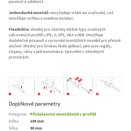
pevnost a odolnost.
Jednoduchá montáž:
nevyžaduje vrtání ani svařování, což
umožňuje rychlou a snadnou instalaci.
Flexibilita:
vhodný pro všechny běžné typy ocelových
válcovaných profilů I, IPE, U, UPE, HEA a HEB. Umožňuje
dodatečné posunutí a vyrovnání montážních nosníků pro přesné
uložení. Vhodný pro širokou škálu aplikací, jako jsou regály,
stojany, rámy a jiné konstrukce. Upevnění v stísněných
prostorách.
Doplňkové parametry
Kategorie
:
Příslušenství montážních c profilů
Délka
:
190 mm
Šířka
:
90 mm