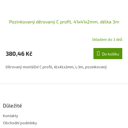
Pozinkovaný děrovaný C profil, 41x41x2mm, délka 3m
Skladem do 3 dnů
380,46 Kč
Do košíku
Děrovaný montážní C profil, 41x41x2mm, L-3m, pozinkovaný
Z
á
p
a
Důležité
t
Kontakty
í
Obchodní podmínky