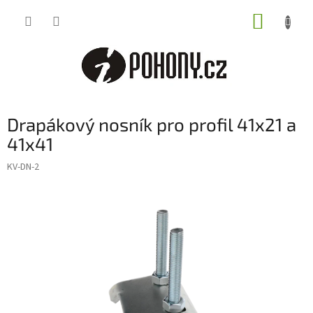
Přejít
NÁKUP
na
obsah
KOŠÍK
Drapákový nosník pro profil 41x21 a
41x41
KV-DN-2