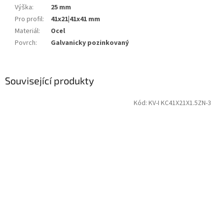
Výška
:
25 mm
Pro profil
:
41x21|41x41 mm
Materiál
:
Ocel
Povrch
:
Galvanicky pozinkovaný
Související produkty
Kód:
KV-I KC41X21X1.5ZN-3