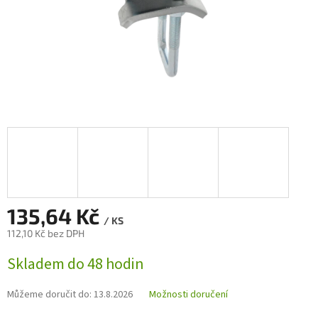
135,64 Kč
/ KS
112,10 Kč bez DPH
Měrná
Skladem do 48 hodin
cena:
Můžeme doručit do:
13.8.2026
Možnosti doručení