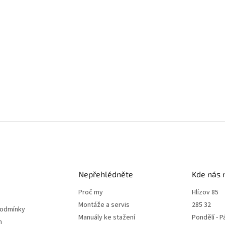
Nepřehlédněte
Kde nás 
Proč my
Hlízov 85
Montáže a servis
285 32
podmínky
Manuály ke stažení
Pondělí - P
m