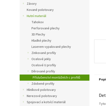
n
Závory
e
Kované polotovary
l
Hutní materiál
Tahokov
Perforované plechy
3D Plechy
Hladké plechy
Laserem vypalované plechy
Zinkované profily
Ocelové jekly
Ocelové U profily
Děrované profily
Příslušenství montážních c profilů
Pop
Zdobené profily
Hliníkové polotovary
Det
Nerezové polotovary
Spojovací a kotvící materiál
Tyto 