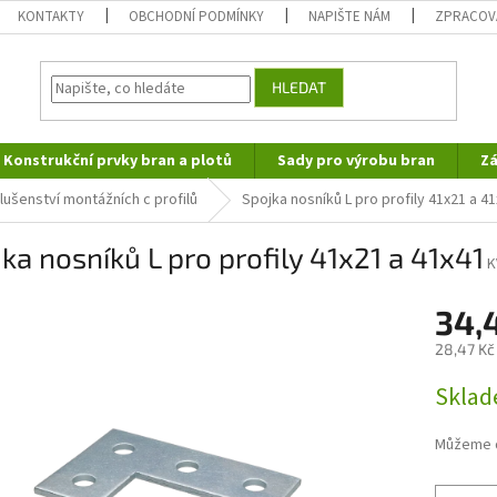
KONTAKTY
OBCHODNÍ PODMÍNKY
NAPIŠTE NÁM
ZPRACOV
HLEDAT
Konstrukční prvky bran a plotů
Sady pro výrobu bran
Zá
slušenství montážních c profilů
Spojka nosníků L pro profily 41x21 a 4
ka nosníků L pro profily 41x21 a 41x41
K
34,
28,47 Kč
Měrná
Sklad
cena:
Můžeme d