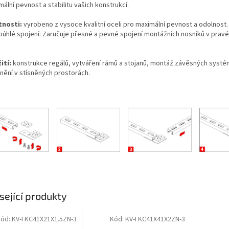
ální pevnost a stabilitu vašich konstrukcí.
tnosti:
vyrobeno z vysoce kvalitní oceli pro maximální pevnost a odolnost
oúhlé spojení: Zaručuje přesné a pevné spojení montážních nosníků v prav
.
ití:
konstrukce regálů, vytváření rámů a stojanů, montáž závěsných systé
nění v stísněných prostorách.
sející produkty
Kód:
KV-I KC41X21X1.5ZN-3
Kód:
KV-I KC41X41X2ZN-3