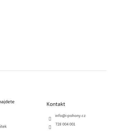
najdete
Kontakt
info
@
i-pohony.cz
728 004 001
átek