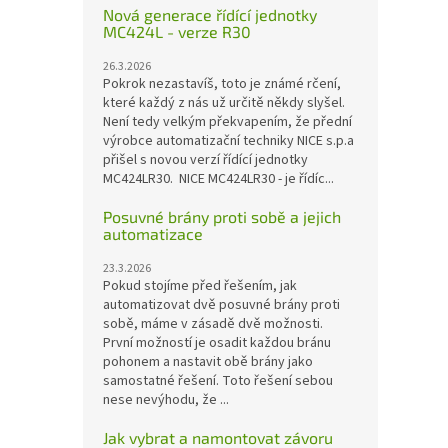
Nová generace řídící jednotky
MC424L - verze R30
26.3.2026
Pokrok nezastavíš, toto je známé rčení,
které každý z nás už určitě někdy slyšel.
Není tedy velkým překvapením, že přední
výrobce automatizační techniky NICE s.p.a
přišel s novou verzí řídící jednotky
MC424LR30. NICE MC424LR30 - je řídíc...
Posuvné brány proti sobě a jejich
automatizace
23.3.2026
Pokud stojíme před řešením, jak
automatizovat dvě posuvné brány proti
sobě, máme v zásadě dvě možnosti.
První možností je osadit každou bránu
pohonem a nastavit obě brány jako
samostatné řešení. Toto řešení sebou
nese nevýhodu, že ...
Jak vybrat a namontovat závoru