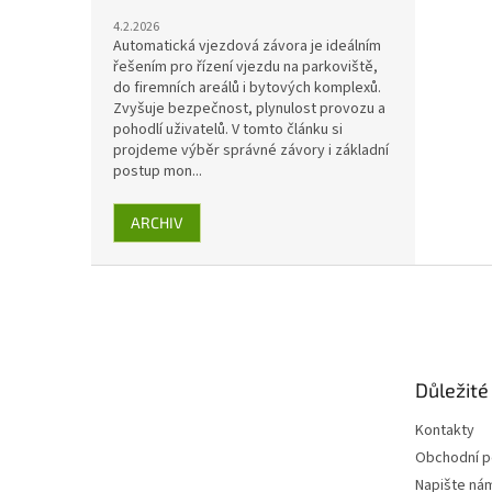
4.2.2026
Automatická vjezdová závora je ideálním
řešením pro řízení vjezdu na parkoviště,
do firemních areálů i bytových komplexů.
Zvyšuje bezpečnost, plynulost provozu a
pohodlí uživatelů. V tomto článku si
projdeme výběr správné závory i základní
postup mon...
ARCHIV
Z
á
p
a
t
Důležité
í
Kontakty
Obchodní 
Napište ná