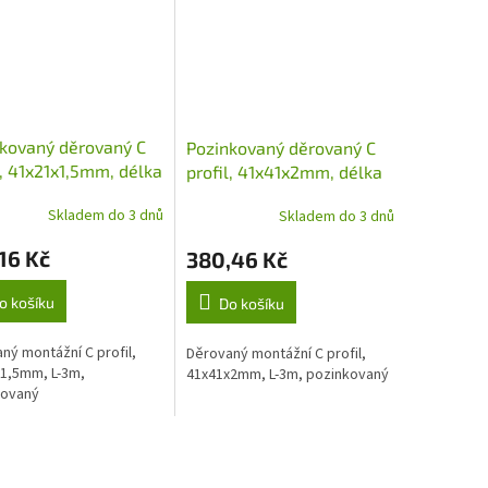
kovaný děrovaný C
Pozinkovaný děrovaný C
l, 41x21x1,5mm, délka
profil, 41x41x2mm, délka
3m
Skladem do 3 dnů
Skladem do 3 dnů
16 Kč
380,46 Kč
o košíku
Do košíku
ný montážní C profil,
Děrovaný montážní C profil,
1,5mm, L-3m,
41x41x2mm, L-3m, pozinkovaný
kovaný