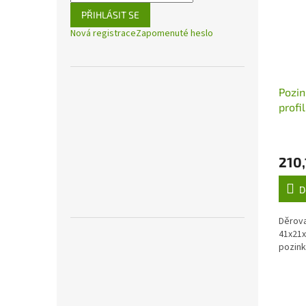
PŘIHLÁSIT SE
Nová registrace
Zapomenuté heslo
Pozin
profi
3m
210,
D
Děrova
41x21x
pozin