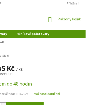
ÁNÍ OSOBNÍCH ÚDAJŮ
DOPRAVA A PLATBA
Přihlášení
REKLAMAČNÍ ŘÁD
NÁKUPNÍ
Prázdný košík
KOŠÍK
vory
Hliníkové polotovary
1x41
V-SN-6
45 Kč
/ KS
 bez DPH
em do 48 hodin
oručit do:
11.8.2026
Možnosti doručení