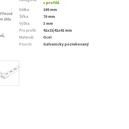
c profilů
Délka
:
100 mm
. Přesné
Šířka
:
70 mm
ém úhlu
Výška
:
3 mm
Pro profil
:
41x21|41x41 mm
mů,
Materiál
:
Ocel
Povrch
:
Galvanicky pozinkovaný