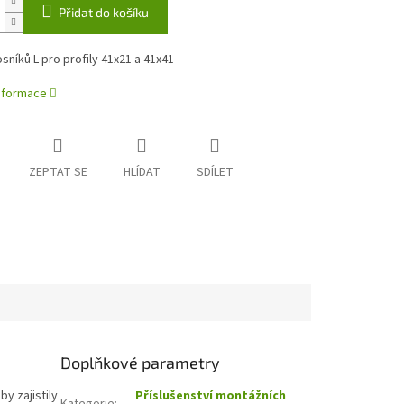
Přidat do košíku
sníků L pro profily 41x21 a 41x41
informace
ZEPTAT SE
HLÍDAT
SDÍLET
Doplňkové parametry
y zajistily
Příslušenství montážních
Kategorie
: