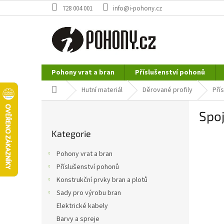
Přejít
728 004 001
info@i-pohony.cz
na
obsah
Pohony vrat a bran
Příslušenství pohonů
Nerezové polotovary
Hutní materiál
Domů
Hutní materiál
Děrované profily
Pří
P
Spoj
o
Přeskočit
s
Kategorie
kategorie
t
r
Pohony vrat a bran
a
Příslušenství pohonů
n
Konstrukční prvky bran a plotů
n
í
Sady pro výrobu bran
p
Elektrické kabely
a
Barvy a spreje