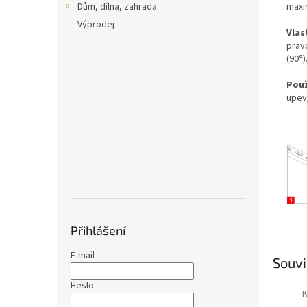
maxim
Dům, dílna, zahrada
Výprodej
Vlas
prav
(90°)
Použ
upev
Přihlášení
E-mail
Souvi
Heslo