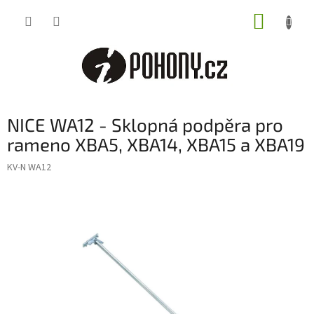
Přejít
NÁKUP
na
obsah
KOŠÍK
NICE WA12 - Sklopná podpěra pro
rameno XBA5, XBA14, XBA15 a XBA19
KV-N WA12