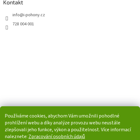
Kontakt
info
@
i-pohony.cz
728 004 001
Používáme cookies, abychom Vám umožnili pohodlné
prohlížení webu a díky analýze provozu webu neustále
zlepšovali jeho funkce, výkon a použitelnost. Více informací
naleznete:
Zpracování osobních údajů