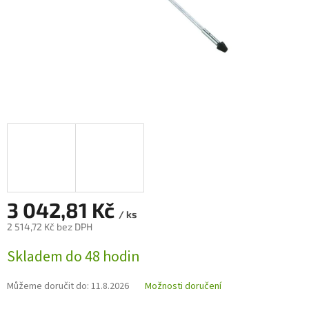
3 042,81 Kč
/ ks
2 514,72 Kč bez DPH
Měrná
Skladem do 48 hodin
cena:
Můžeme doručit do:
11.8.2026
Možnosti doručení