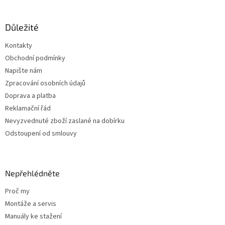
á
p
a
Důležité
t
Kontakty
í
Obchodní podmínky
Napište nám
Zpracování osobních údajů
Doprava a platba
Reklamační řád
Nevyzvednuté zboží zaslané na dobírku
Odstoupení od smlouvy
Nepřehlédněte
Proč my
Montáže a servis
Manuály ke stažení