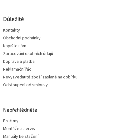
á
p
a
Důležité
t
Kontakty
í
Obchodní podmínky
Napište nám
Zpracování osobních údajů
Doprava a platba
Reklamační řád
Nevyzvednuté zboží zaslané na dobírku
Odstoupení od smlouvy
Nepřehlédněte
Proč my
Montáže a servis
Manuály ke stažení