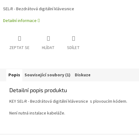
SEL-R - Bezdrátová digitální klávesnice
Detailní informace
ZEPTAT SE
HLÍDAT
SDÍLET
Popis
Související soubory (1)
Diskuze
Detailní popis produktu
KEY SEL-R - Bezdrátová digitální klávesnice s plovoucím kódem.
Není nutná instalace kabeláže.
Z