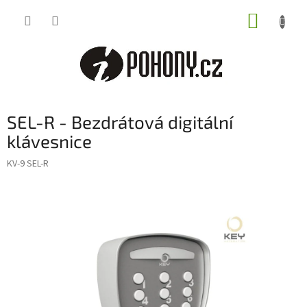
Přejít
NÁKUP
na
obsah
KOŠÍK
SEL-R - Bezdrátová digitální
klávesnice
KV-9 SEL-R