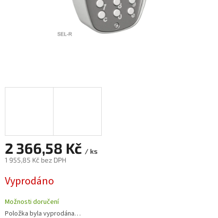
2 366,58 Kč
/ ks
1 955,85 Kč bez DPH
Měrná
Vyprodáno
cena:
Možnosti doručení
Položka byla vyprodána…