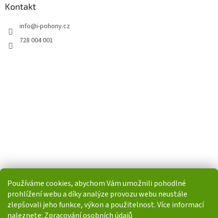
Kontakt
info
@
i-pohony.cz
728 004 001
Používáme cookies, abychom Vám umožnili pohodlné
prohlížení webu a díky analýze provozu webu neustále
zlepšovali jeho funkce, výkon a použitelnost. Více informací
naleznete:
Zpracování osobních údajů