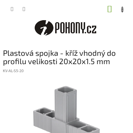
Přejít
NÁKUP
na
obsah
KOŠÍK
Plastová spojka - kříž vhodný do
profilu velikosti 20x20x1.5 mm
KV-AL-S5-20