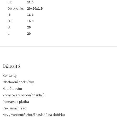
L1
:
31.5
Do profilu
:
20x20x1.5
H
:
16.8
B1
:
16.8
B
:
20
L
:
20
Z
á
p
a
Důležité
t
Kontakty
í
Obchodní podmínky
Napište nám
Zpracování osobních údajů
Doprava a platba
Reklamační řád
Nevyzvednuté zboží zaslané na dobírku