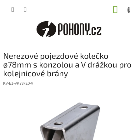
Přejít
NÁKUP
na
obsah
KOŠÍK
Nerezové pojezdové kolečko
ø78mm s konzolou a V drážkou pro
kolejnicové brány
KV-E1-VK78/20-V