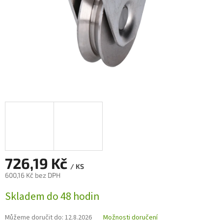
726,19 Kč
/ KS
600,16 Kč bez DPH
Měrná
Skladem do 48 hodin
cena:
Můžeme doručit do:
12.8.2026
Možnosti doručení