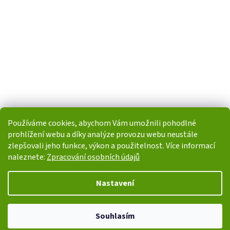
Používáme cookies, abychom Vám umožnili pohodlné
prohlížení webu a díky analýze provozu webu neustále
zlepšovali jeho funkce, výkon a použitelnost. Více informací
naleznete:
Zpracování osobních údajů
Vytvořil Shoptet
Nastavení
Copyright 2026
i-POHONY.cz
. Všechna práva vyhrazena.
Upravit
Souhlasím
nastavení cookies