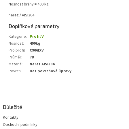
Nosnost brány = 400 kg.
nerez / AISI304
Doplňkové parametry
Kategorie
:
Profil V
Nosnost
:
400kg
Pro profil
:
C906IXV
Průměr
:
78
Materiál
:
Nerez AISI304
Povrch
:
Bez povrchové úpravy
Z
á
p
a
Důležité
t
Kontakty
í
Obchodní podmínky