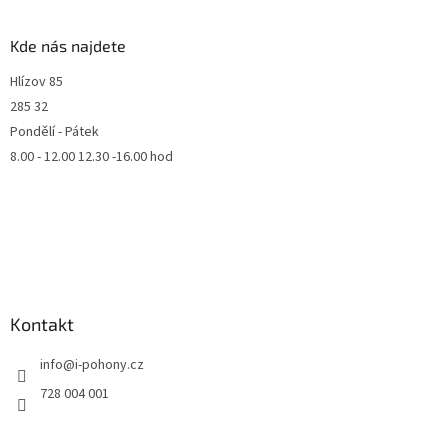
Kde nás najdete
Hlízov 85
285 32
Pondělí - Pátek
8.00 - 12.00 12.30 -16.00 hod
Kontakt
info
@
i-pohony.cz
728 004 001