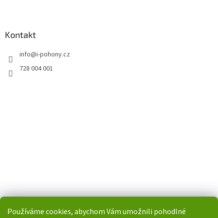
Kontakt
info
@
i-pohony.cz
728 004 001
Používáme cookies, abychom Vám umožnili pohodlné