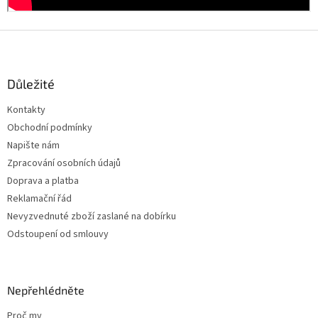
Z
á
p
a
Důležité
t
Kontakty
í
Obchodní podmínky
Napište nám
Zpracování osobních údajů
Doprava a platba
Reklamační řád
Nevyzvednuté zboží zaslané na dobírku
Odstoupení od smlouvy
Nepřehlédněte
Proč my