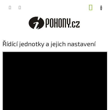
Přejít
NÁKUP
na
obsah
KOŠÍK
Řídící jednotky a jejich nastavení