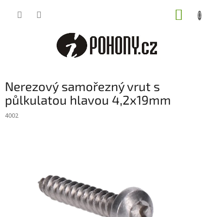
Přejít
NÁKUP
na
obsah
KOŠÍK
Nerezový samořezný vrut s
půlkulatou hlavou 4,2x19mm
4002