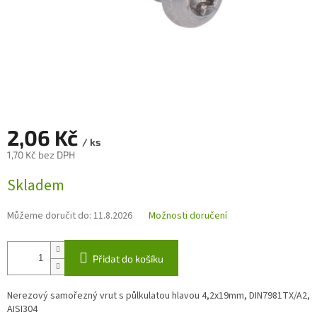
2,06 Kč
/ ks
1,70 Kč bez DPH
Měrná
Skladem
cena:
Můžeme doručit do:
11.8.2026
Možnosti doručení
Přidat do košíku
Nerezový samořezný vrut s půlkulatou hlavou 4,2x19mm, DIN
7981TX/A2
,
AISI304