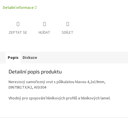
Detailní informace
ZEPTAT SE
HLÍDAT
SDÍLET
Popis
Diskuze
Detailní popis produktu
Nerezový samořezný vrut s půlkulatou hlavou 4,2x19mm,
DIN
7981TX/A2
, AISI304
Vhodný pro spojování hliníkových profilů a hliníkových lamel.
Z
á