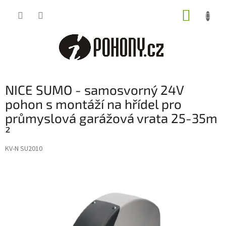
Přejít
NÁKUP
na
obsah
KOŠÍK
NICE SUMO - samosvorný 24V
pohon s montáží na hřídel pro
průmyslová garážová vrata 25-35m
²
KV-N SU2010