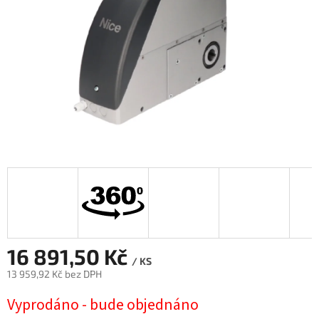
16 891,50 Kč
/ KS
13 959,92 Kč bez DPH
Měrná
Vyprodáno - bude objednáno
cena: