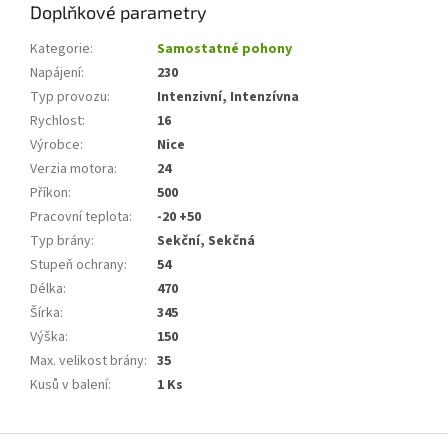
Doplňkové parametry
Kategorie
:
Samostatné pohony
Napájení
:
230
Typ provozu
:
Intenzivní, Intenzívna
Rychlost
:
16
Výrobce
:
Nice
Verzia motora
:
24
Příkon
:
500
Pracovní teplota
:
-20 +50
Typ brány
:
Sekční, Sekčná
Stupeň ochrany
:
54
Délka
:
470
Šírka
:
345
Výška
:
150
Max. velikost brány
:
35
Kusů v balení
:
1 Ks
Z