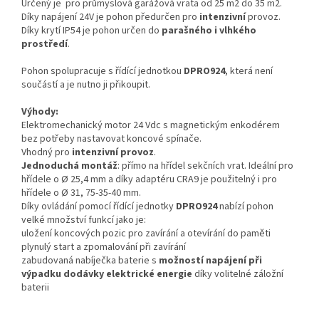
Určený je pro průmyslová garážová vrata od 25 m2 do 35 m2.
Díky napájení 24V je pohon předurčen pro
intenzivní
provoz.
Díky krytí IP54 je pohon určen do
parašného i vlhkého
prostředí
.
Pohon spolupracuje s řídící jednotkou
DPRO924
, která není
součástí a je nutno ji přikoupit.
Výhody:
Elektromechanický motor 24 Vdc s magnetickým enkodérem
bez potřeby nastavovat koncové spínače.
Vhodný pro
intenzivní provoz
.
Jednoduchá montáž
: přímo na hřídel sekčních vrat. Ideální pro
hřídele o Ø 25,4 mm a díky adaptéru CRA9 je použitelný i pro
hřídele o Ø 31, 75-35-40 mm.
Díky ovládání pomocí řídící jednotky
DPRO924
nabízí pohon
velké množství funkcí jako je:
uložení koncových pozic pro zavírání a otevírání do paměti
plynulý start a zpomalování při zavírání
zabudovaná nabíječka baterie s
možností napájení při
výpadku dodávky elektrické energie
díky volitelné záložní
baterii