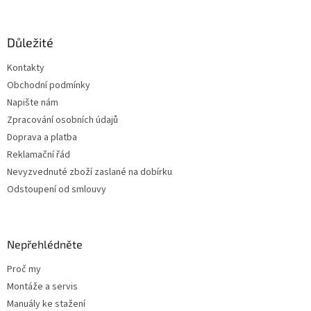
á
p
a
Důležité
t
Kontakty
í
Obchodní podmínky
Napište nám
Zpracování osobních údajů
Doprava a platba
Reklamační řád
Nevyzvednuté zboží zaslané na dobírku
Odstoupení od smlouvy
Nepřehlédněte
Proč my
Montáže a servis
Manuály ke stažení