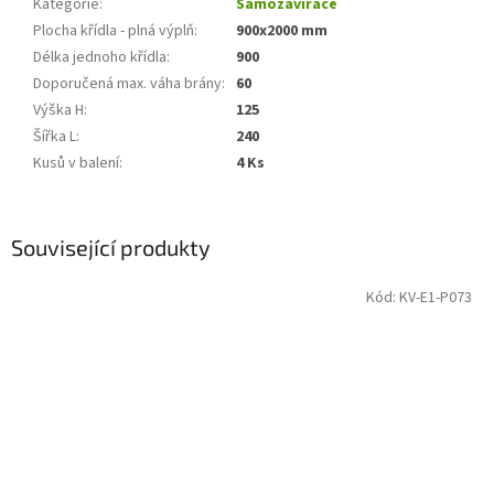
Kategorie
:
Samozavírače
Plocha křídla - plná výplň
:
900x2000 mm
Délka jednoho křídla
:
900
Doporučená max. váha brány
:
60
Výška H
:
125
Šířka L
:
240
Kusů v balení
:
4 Ks
Související produkty
Kód:
KV-E1-P073