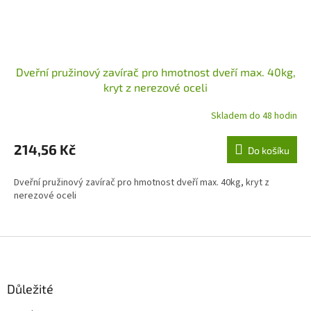
Dveřní pružinový zavírač pro hmotnost dveří max. 40kg,
kryt z nerezové oceli
Skladem do 48 hodin
214,56 Kč
Do košíku
Dveřní pružinový zavírač pro hmotnost dveří max. 40kg, kryt z
nerezové oceli
Z
á
p
a
Důležité
t