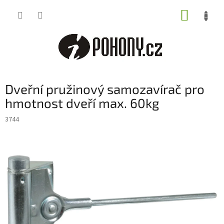
Přejít
NÁKUP
na
obsah
KOŠÍK
Dveřní pružinový samozavírač pro
hmotnost dveří max. 60kg
3744