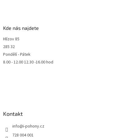
Kde nás najdete
Hlízov 85
285 32
Pondělí - Pátek
8.00 - 12.00 12.30 -16.00 hod
Kontakt
info
@
i-pohony.cz
728 004 001