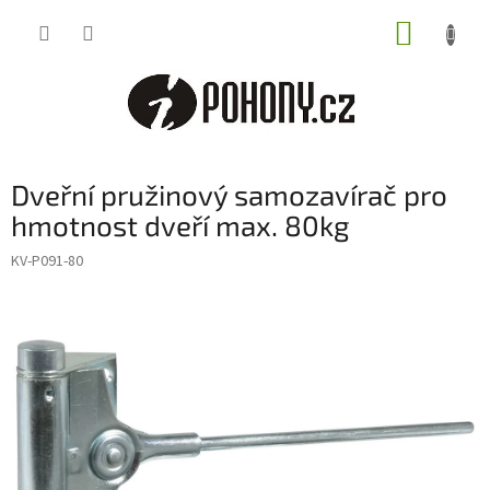
Přejít
NÁKUP
na
obsah
KOŠÍK
Dveřní pružinový samozavírač pro
hmotnost dveří max. 80kg
KV-P091-80