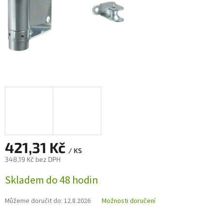
421,31 Kč
/ KS
348,19 Kč bez DPH
Měrná
Skladem do 48 hodin
cena:
Můžeme doručit do:
12.8.2026
Možnosti doručení