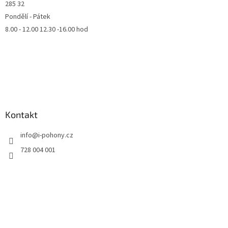
285 32
Pondělí - Pátek
8.00 - 12.00 12.30 -16.00 hod
Kontakt
info
@
i-pohony.cz
728 004 001