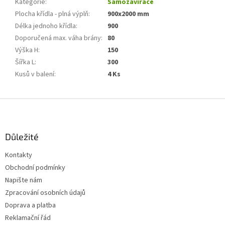
Kategorie
:
Samozavírače
Plocha křídla - plná výplň
:
900x2000 mm
Délka jednoho křídla
:
900
Doporučená max. váha brány
:
80
Výška H
:
150
Šířka L
:
300
Kusů v balení
:
4 Ks
Z
á
p
a
Důležité
t
Kontakty
í
Obchodní podmínky
Napište nám
Zpracování osobních údajů
Doprava a platba
Reklamační řád