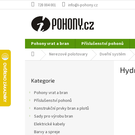
Přejít
728 004 001
info@i-pohony.cz
na
obsah
Pohony vrat a bran
Příslušenství pohonů
Nerezové polotovary
Hutní materiál
Domů
Nerezové polotovary
Dveřní systém
P
Hydr
o
Přeskočit
s
Kategorie
kategorie
t
r
Pohony vrat a bran
a
Příslušenství pohonů
n
Konstrukční prvky bran a plotů
n
í
Sady pro výrobu bran
p
Elektrické kabely
a
Barvy a spreje