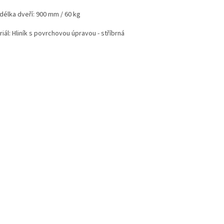
délka dveří: 900 mm / 60 kg
iál: Hliník s povrchovou úpravou - stříbrná