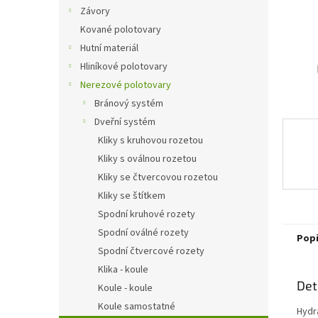
n
Závory
e
Kované polotovary
l
Hutní materiál
Hliníkové polotovary
Nerezové polotovary
Bránový systém
Dveřní systém
Kliky s kruhovou rozetou
Kliky s oválnou rozetou
Kliky se čtvercovou rozetou
Kliky se štítkem
Spodní kruhové rozety
Spodní oválné rozety
Pop
Spodní čtvercové rozety
Klika - koule
Det
Koule - koule
Koule samostatné
Hydr