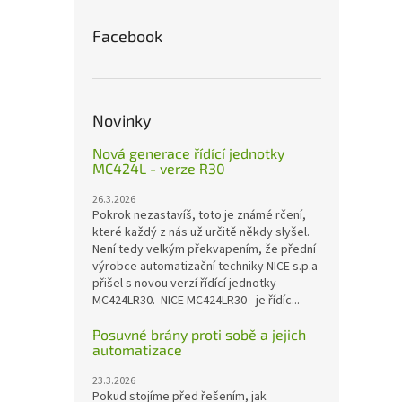
Facebook
Novinky
Nová generace řídící jednotky
MC424L - verze R30
26.3.2026
Pokrok nezastavíš, toto je známé rčení,
které každý z nás už určitě někdy slyšel.
Není tedy velkým překvapením, že přední
výrobce automatizační techniky NICE s.p.a
přišel s novou verzí řídící jednotky
MC424LR30. NICE MC424LR30 - je řídíc...
Posuvné brány proti sobě a jejich
automatizace
23.3.2026
Pokud stojíme před řešením, jak