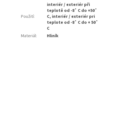
interiér / exteriér při
teplotě od -8˚ C do +50˚
Použití
:
C, interiér / exteriér pri
teplote od -8˚ C do + 50˚
C
Materiál
:
Hliník