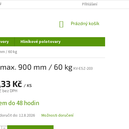
ÁNÍ OSOBNÍCH ÚDAJŮ
DOPRAVA A PLATBA
Přihlášení
REKLAMAČNÍ ŘÁD
NÁKUPNÍ
Prázdný košík
KOŠÍK
vory
Hliníkové polotovary
mm / 60 kg
e max. 900 mm / 60 kg
KV-ESZ-203
,33 Kč
/ KS
č bez DPH
em do 48 hodin
oručit do:
12.8.2026
Možnosti doručení