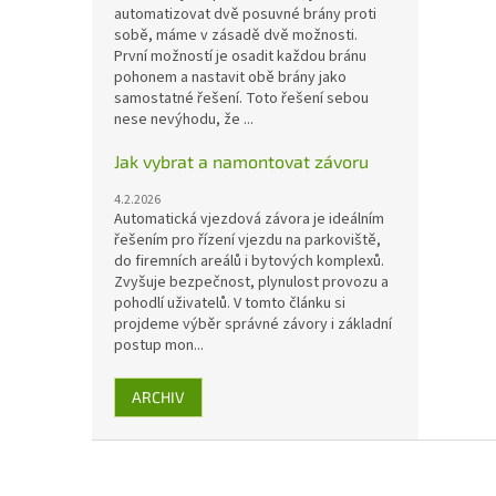
automatizovat dvě posuvné brány proti
sobě, máme v zásadě dvě možnosti.
První možností je osadit každou bránu
pohonem a nastavit obě brány jako
samostatné řešení. Toto řešení sebou
nese nevýhodu, že ...
Jak vybrat a namontovat závoru
4.2.2026
Automatická vjezdová závora je ideálním
řešením pro řízení vjezdu na parkoviště,
do firemních areálů i bytových komplexů.
Zvyšuje bezpečnost, plynulost provozu a
pohodlí uživatelů. V tomto článku si
projdeme výběr správné závory i základní
postup mon...
ARCHIV
Z
á