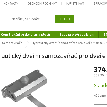
KONTAKTY
OBCHODNÍ PODMÍNKY
NAPIŠTE NÁM
ZPRACOV
HLEDAT
Konstrukční prvky bran a plotů
Sady pro výrobu bran
Zá
Samozavírače
Hydraulický dveřní samozavírač pro dveře max. 900 
aulický dveřní samozavírač pro dveř
374
309,36 K
Měrná
Sklad
cena:
Můžeme d