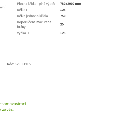
Plocha křídla - plná výplň
:
750x2000 mm
ovní
Délka L
:
125
Délka jednoho křídla
:
750
Doporučená max. váha
25
brány
:
Výška H
:
125
Kód:
KV-E1-P072
 samozavírací
ý závěs,