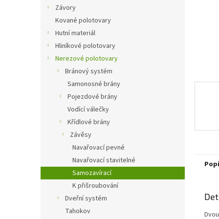
n
Závory
e
Kované polotovary
l
Hutní materiál
Hliníkové polotovary
Nerezové polotovary
Bránový systém
Samonosné brány
Pojezdové brány
Vodící válečky
Křídlové brány
Závěsy
Navařovací pevné
Navařovací stavitelné
Pop
Samozavírací
K přišroubování
Det
Dveřní systém
Tahokov
Dvou