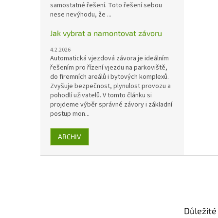
samostatné řešení. Toto řešení sebou
nese nevýhodu, že ...
Jak vybrat a namontovat závoru
4.2.2026
Automatická vjezdová závora je ideálním
řešením pro řízení vjezdu na parkoviště,
do firemních areálů i bytových komplexů.
Zvyšuje bezpečnost, plynulost provozu a
pohodlí uživatelů. V tomto článku si
projdeme výběr správné závory i základní
postup mon...
ARCHIV
Z
á
p
a
t
Důležité
í