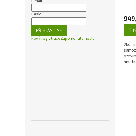
200
E-mail
Heslo
949
PŘIHLÁSIT SE
D
Nová registrace
Zapomenuté heslo
2ks - 
samoza
otevír
hmotno