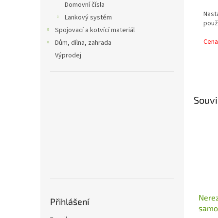
Domovní čísla
Nasta
Lankový systém
použi
Spojovací a kotvící materiál
Cena 
Dům, dílna, zahrada
Výprodej
Souvi
Nere
Přihlášení
samoz