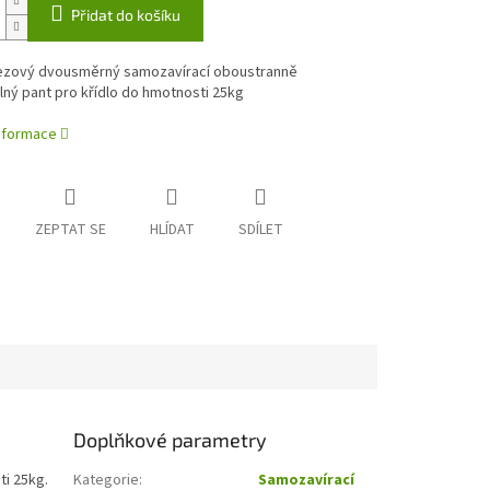
Přidat do košíku
rezový dvousměrný samozavírací oboustranně
lný pant pro křídlo do hmotnosti 25kg
informace
ZEPTAT SE
HLÍDAT
SDÍLET
Doplňkové parametry
i 25kg.
Kategorie
:
Samozavírací