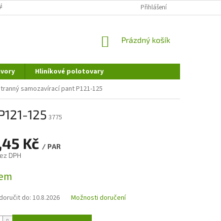
ÁNÍ OSOBNÍCH ÚDAJŮ
DOPRAVA A PLATBA
Přihlášení
REKLAMAČNÍ ŘÁD
NÁKUPNÍ
Prázdný košík
KOŠÍK
vory
Hliníkové polotovary
tranný samozavírací pant P121-125
P121-125
3775
,45 Kč
/ PAR
bez DPH
dem
oručit do:
10.8.2026
Možnosti doručení