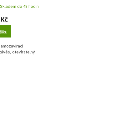
lný 90°
Skladem do 48 hodin
 Kč
šíku
samozavírací
závěs, otevíratelný