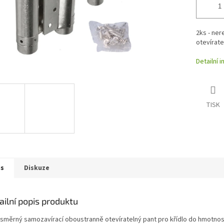
2ks - ne
otevírate
Detailní 
TISK
is
Diskuze
ailní popis produktu
směrný samozavírací oboustranně otevíratelný pant pro křídlo do hmotnost