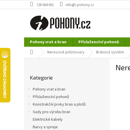
Přejít
728 004 001
info@i-pohony.cz
na
obsah
Pohony vrat a bran
Příslušenství pohonů
Nerezové polotovary
Hutní materiál
Domů
Nerezové polotovary
Bránový systém
P
Ner
o
Přeskočit
s
Kategorie
kategorie
t
r
Pohony vrat a bran
a
Příslušenství pohonů
n
Konstrukční prvky bran a plotů
n
í
Sady pro výrobu bran
p
Elektrické kabely
a
Barvy a spreje