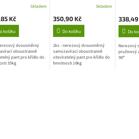
100
otevírate
Skladem
Skladem
,85 Kč
350,90 Kč
338,49
o košíku
Do košíku
Do ko
nerezový dvousměrný
2ks - nerezový dvousměrný
Nerezový 
vírací oboustranně
samozavírací oboustranně
pružinový 
atelný pant pro křídlo do
otevíratelný pant pro křídlo do
90°
sti 35kg
hmotnosti 16kg