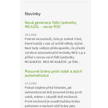
Novinky
Nová generace řídící jednotky
MC424L - verze R30
26.3.2026
Pokrok nezastavíš, toto je známé rčení,
které každý z nás už určitě někdy slyšel.
Není tedy velkým překvapením, že přední
výrobce automatizační techniky NICE s.p.a
přišel s novou verzí řídící jednotky
MC424LR30. NICE MC424LR30 - je řídíc...
Posuvné brány proti sobě a jejich
automatizace
23.3.2026
Pokud stojíme před řešením, jak
automatizovat dvě posuvné brány proti
sobě, máme v zásadě dvě možnosti.
První možností je osadit každou bránu
pohonem a nastavit obě brány jako