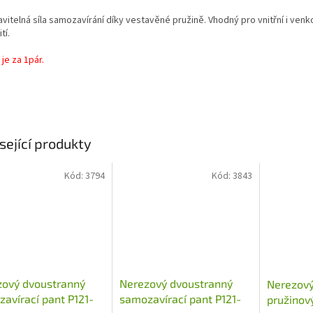
vitelná síla samozavírání díky vestavěné pružině. Vhodný pro vnitřní i venk
tí.
je za 1pár.
sející produkty
Kód:
3794
Kód:
3843
zový dvoustranný
Nerezový dvoustranný
Nerezový
avírací pant P121-
samozavírací pant P121-
pružinov