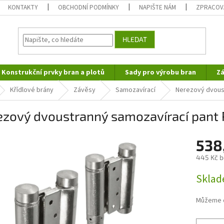
KONTAKTY
OBCHODNÍ PODMÍNKY
NAPIŠTE NÁM
ZPRACOV
HLEDAT
Konstrukční prvky bran a plotů
Sady pro výrobu bran
Zá
Křídlové brány
Závěsy
Samozavírací
Nerezový dvous
ezový dvoustranný samozavírací pant 
538
445 Kč 
Měrná
Skla
cena:
Můžeme d