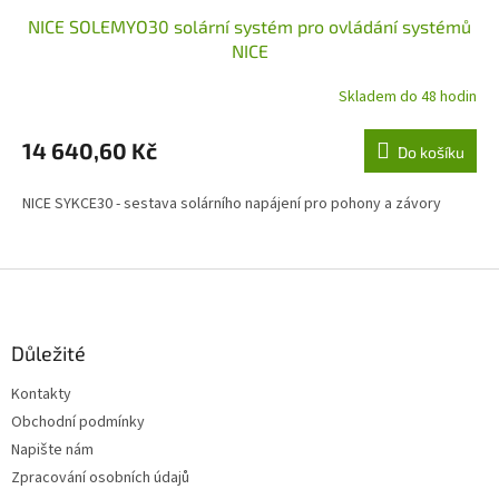
NICE SOLEMYO30 solární systém pro ovládání systémů
NICE
Skladem do 48 hodin
14 640,60 Kč
Do košíku
NICE SYKCE30 - sestava solárního napájení pro pohony a závory
Z
á
p
a
Důležité
t
Kontakty
í
Obchodní podmínky
Napište nám
Zpracování osobních údajů