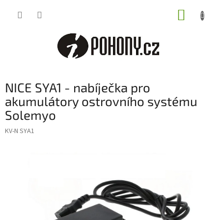
Přejít
NÁKUP
na
obsah
KOŠÍK
NICE SYA1 - nabíječka pro
akumulátory ostrovního systému
Solemyo
KV-N SYA1