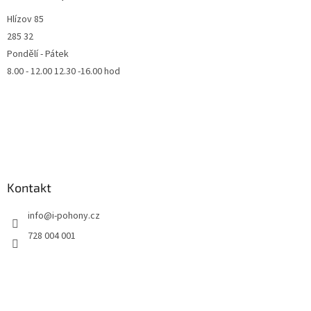
Hlízov 85
285 32
Pondělí - Pátek
8.00 - 12.00 12.30 -16.00 hod
Kontakt
info
@
i-pohony.cz
728 004 001