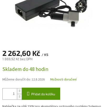
2 262,60 Kč
/ KS
1 869,92 Kč bez DPH
Měrná
Skladem do 48 hodin
cena:
Můžeme doručit do:
12.8.2026
Možnosti doručení
Přidat do košíku
Nabíječka ze sítě 230V pro akumulátory ostrovního systému Solemyo