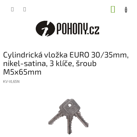
Přejít
NÁKUP
na
obsah
KOŠÍK
Cylindrická vložka EURO 30/35mm,
nikel-satina, 3 klíče, šroub
M5x65mm
KV-VL65N