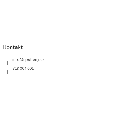
Kontakt
info
@
i-pohony.cz
728 004 001