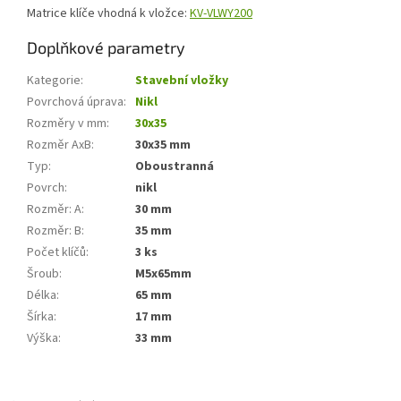
Matrice klíče vhodná k vložce:
KV-VLWY200
Doplňkové parametry
Kategorie
:
Stavební vložky
Povrchová úprava
:
Nikl
Rozměry v mm
:
30x35
Rozměr AxB
:
30x35 mm
Typ
:
Oboustranná
Povrch
:
nikl
Rozměr: A
:
30 mm
Rozměr: B
:
35 mm
Počet klíčů
:
3 ks
Šroub
:
M5x65mm
Délka
:
65 mm
Šírka
:
17 mm
Výška
:
33 mm