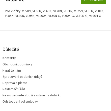
Pro vložky: VL50N, VL60N, VL65N, VL70N, VL71N, VL75N, VL80N, VL81N,
VL85N, VL90N, VL95N, VL100N, VL50N-G, VL60N-G, VL80N-G, VL95N-G
Z
á
p
a
Důležité
t
Kontakty
í
Obchodní podmínky
Napište nám
Zpracování osobních údajů
Doprava a platba
Reklamační řád
Nevyzvednuté zboží zaslané na dobírku
Odstoupení od smlouvy