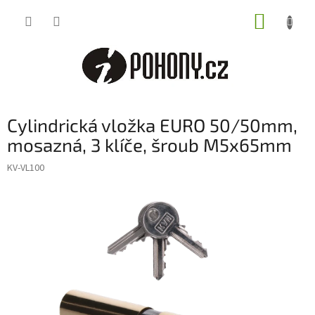
Přejít
NÁKUP
na
obsah
KOŠÍK
Cylindrická vložka EURO 50/50mm,
mosazná, 3 klíče, šroub M5x65mm
KV-VL100