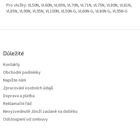
Pro vložky: VL50N, VL60N, VL65N, VL70N, VL71N, VL75N, VL80N, VL81N,
VL85N, VL90N, VL95N, VL100N, VL50N-G, VL60N-G, VL80N-G, VL95N-G
Z
á
p
a
Důležité
t
Kontakty
í
Obchodní podmínky
Napište nám
Zpracování osobních údajů
Doprava a platba
Reklamační řád
Nevyzvednuté zboží zaslané na dobírku
Odstoupení od smlouvy