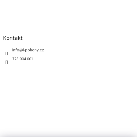
Kontakt
info
@
i-pohony.cz
728 004 001