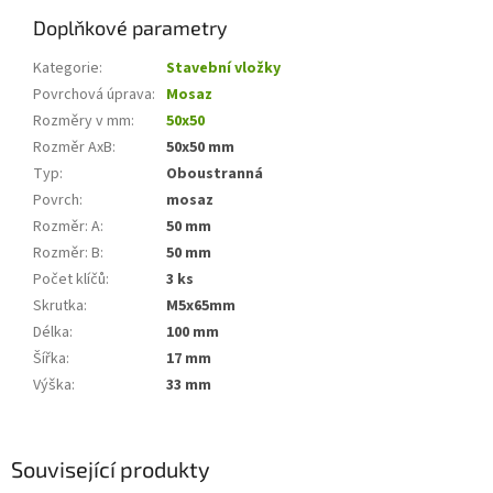
Doplňkové parametry
Kategorie
:
Stavební vložky
Povrchová úprava
:
Mosaz
Rozměry v mm
:
50x50
Rozměr AxB
:
50x50 mm
Typ
:
Oboustranná
Povrch
:
mosaz
Rozměr: A
:
50 mm
Rozměr: B
:
50 mm
Počet klíčů
:
3 ks
Skrutka
:
M5x65mm
Délka
:
100 mm
Šířka
:
17 mm
Výška
:
33 mm
Související produkty