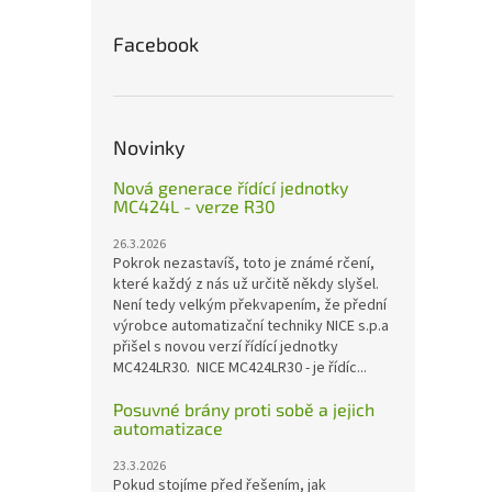
Facebook
Novinky
Nová generace řídící jednotky
MC424L - verze R30
26.3.2026
Pokrok nezastavíš, toto je známé rčení,
které každý z nás už určitě někdy slyšel.
Není tedy velkým překvapením, že přední
výrobce automatizační techniky NICE s.p.a
přišel s novou verzí řídící jednotky
MC424LR30. NICE MC424LR30 - je řídíc...
Posuvné brány proti sobě a jejich
automatizace
23.3.2026
Pokud stojíme před řešením, jak