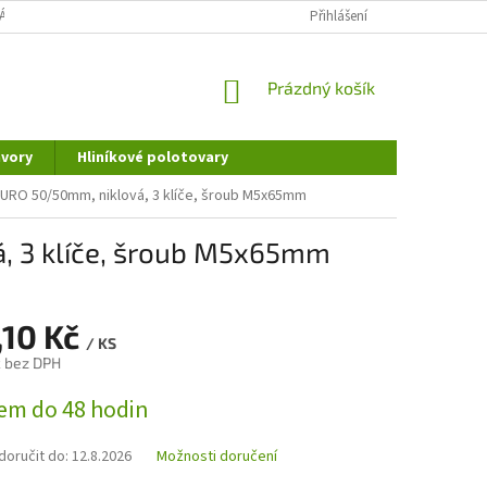
ÁNÍ OSOBNÍCH ÚDAJŮ
DOPRAVA A PLATBA
Přihlášení
REKLAMAČNÍ ŘÁD
NÁKUPNÍ
Prázdný košík
KOŠÍK
vory
Hliníkové polotovary
 EURO 50/50mm, niklová, 3 klíče, šroub M5x65mm
á, 3 klíče, šroub M5x65mm
,10 Kč
/ KS
č bez DPH
em do 48 hodin
oručit do:
12.8.2026
Možnosti doručení