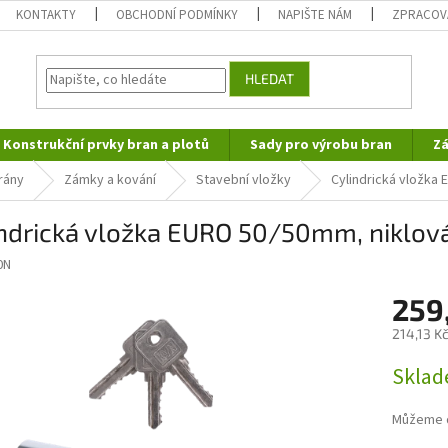
KONTAKTY
OBCHODNÍ PODMÍNKY
NAPIŠTE NÁM
ZPRACOV
HLEDAT
Konstrukční prvky bran a plotů
Sady pro výrobu bran
Zá
rány
Zámky a kování
Stavební vložky
Cylindrická vložka
indrická vložka EURO 50/50mm, niklov
0N
259
214,13 K
Měrná
Sklad
cena:
Můžeme d