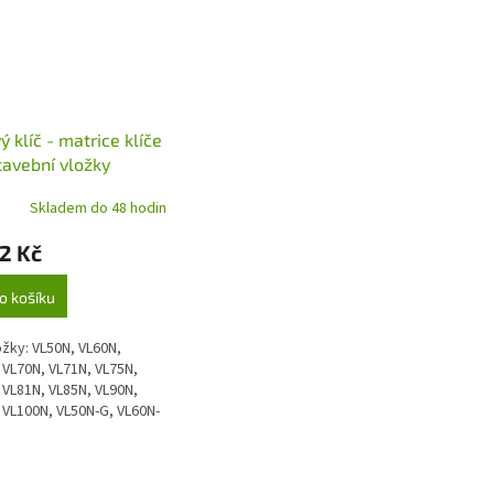
ý klíč - matrice klíče
tavební vložky
Skladem do 48 hodin
2 Kč
o košíku
ožky: VL50N, VL60N,
 VL70N, VL71N, VL75N,
 VL81N, VL85N, VL90N,
 VL100N, VL50N-G, VL60N-
0N-G, VL95N-G