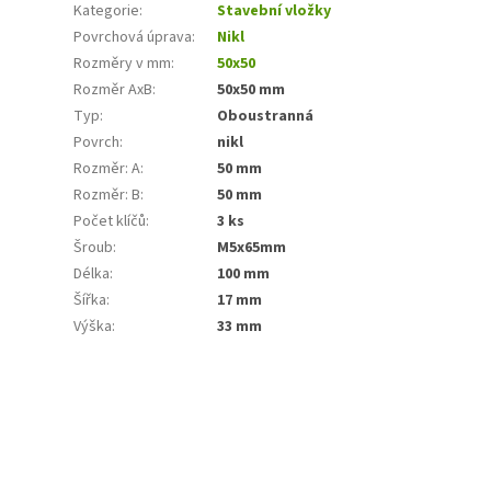
Kategorie
:
Stavební vložky
Povrchová úprava
:
Nikl
Rozměry v mm
:
50x50
Rozměr AxB
:
50x50 mm
Typ
:
Oboustranná
Povrch
:
nikl
Rozměr: A
:
50 mm
Rozměr: B
:
50 mm
Počet klíčů
:
3 ks
Šroub
:
M5x65mm
Délka
:
100 mm
Šířka
:
17 mm
Výška
:
33 mm