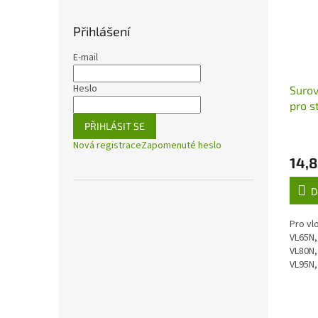
Přihlášení
E-mail
Heslo
Surov
pro s
PŘIHLÁSIT SE
Nová registrace
Zapomenuté heslo
14,8
D
Pro vl
VL65N,
VL80N,
VL95N,
G, VL8