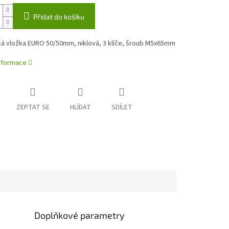
Přidat do košíku
ká vložka EURO 50/50mm, niklová, 3 klíče, šroub M5x65mm
informace
ZEPTAT SE
HLÍDAT
SDÍLET
Doplňkové parametry