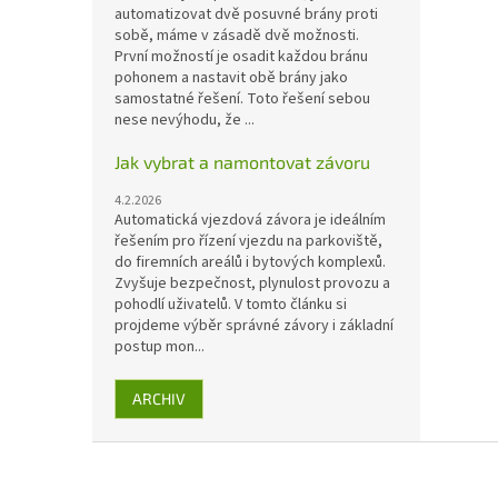
automatizovat dvě posuvné brány proti
sobě, máme v zásadě dvě možnosti.
První možností je osadit každou bránu
pohonem a nastavit obě brány jako
samostatné řešení. Toto řešení sebou
nese nevýhodu, že ...
Jak vybrat a namontovat závoru
4.2.2026
Automatická vjezdová závora je ideálním
řešením pro řízení vjezdu na parkoviště,
do firemních areálů i bytových komplexů.
Zvyšuje bezpečnost, plynulost provozu a
pohodlí uživatelů. V tomto článku si
projdeme výběr správné závory i základní
postup mon...
ARCHIV
Z
á