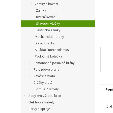
n
Zámky a kování
e
Zámky
l
Dveřní kování
Stavební vložky
Elektrické zámky
Mechanické dorazy
Doraz branky
Skládací mechanismus
Podpůrná kolečka
Samonosné posuvné brány
Pojezdové brány
Závěsná vrata
Držáky plotů
Plotové Z lamely
Pop
Sady pro výrobu bran
Elektrické kabely
Det
Barvy a spreje