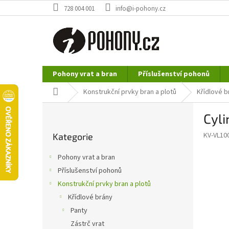
Přejít
728 004 001
info@i-pohony.cz
na
obsah
Pohony vrat a bran
Příslušenství pohonů
Nerezové polotovary
Hutní materiál
Domů
Konstrukční prvky bran a plotů
Křídlové b
P
Cyl
o
Přeskočit
s
KV-VL10
Kategorie
kategorie
t
r
Pohony vrat a bran
a
Příslušenství pohonů
n
Konstrukční prvky bran a plotů
n
í
Křídlové brány
p
Panty
a
Zástrč vrat