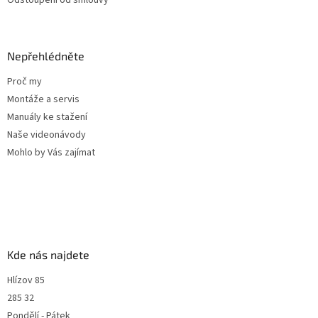
Odstoupení od smlouvy
Nepřehlédněte
Proč my
Montáže a servis
Manuály ke stažení
Naše videonávody
Mohlo by Vás zajímat
Kde nás najdete
Hlízov 85
285 32
Pondělí - Pátek