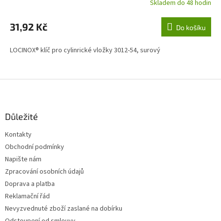
Skladem do 48 hodin
31,92 Kč
Do košíku
LOCINOX® klíč pro cylinrické vložky 3012-54, surový
Z
á
p
a
Důležité
t
Kontakty
í
Obchodní podmínky
Napište nám
Zpracování osobních údajů
Doprava a platba
Reklamační řád
Nevyzvednuté zboží zaslané na dobírku