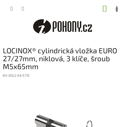
Přejít
NÁKUP
na
obsah
KOŠÍK
LOCINOX® cylindrická vložka EURO
27/27mm, niklová, 3 klíče, šroub
M5x65mm
KV-3012-54-STD