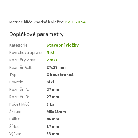
Matrice klíče vhodná k vložce:
KV-3070-54
Doplňkové parametry
Kategorie
:
Stavební vložky
Povrchová úprava
:
Nikl
Rozměry v mm
:
27x27
Rozměr AxB
:
27x27 mm
Typ
:
Oboustranná
Povrch
:
nikl
Rozměr: A
:
27 mm
Rozměr: B
:
27 mm
Počet klíčů
:
3 ks
Šroub
:
M5x65mm
Délka
:
46 mm
Šířka
:
17 mm
Výška
:
33 mm