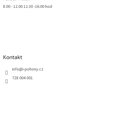
8.00 - 12.00 12.30 -16.00 hod
Kontakt
info
@
i-pohony.cz
728 004 001