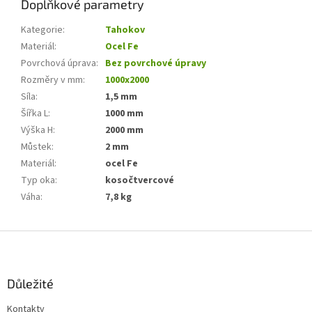
Doplňkové parametry
Kategorie
:
Tahokov
Materiál
:
Ocel Fe
Povrchová úprava
:
Bez povrchové úpravy
Rozměry v mm
:
1000x2000
Síla
:
1,5 mm
Šířka L
:
1000 mm
Výška H
:
2000 mm
Můstek
:
2 mm
Materiál
:
ocel Fe
Typ oka
:
kosočtvercové
Váha
:
7,8 kg
Z
á
p
a
Důležité
t
Kontakty