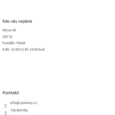
Kde nás najdete
Hlízov 85
285 32
Pondělí - Pátek
8.00 - 12.00 12.30 -16.00 hod
Kontakt
info
@
i-pohony.cz
728 004 001