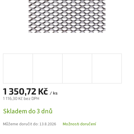
1 350,72 Kč
/ ks
1 116,30 Kč bez DPH
Měrná
Skladem do 3 dnů
cena:
Můžeme doručit do:
13.8.2026
Možnosti doručení