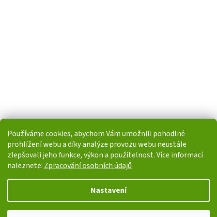
Používáme cookies, abychom Vám umožnili pohodlné
prohlížení webu a díky analýze provozu webu neustále
zlepšovali jeho funkce, výkon a použitelnost. Více informací
naleznete:
Zpracování osobních údajů
Vytvořil Shoptet
Nastavení
Copyright 2026
i-POHONY.cz
. Všechna práva vyhrazena.
Upravit