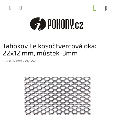
Přejít
NÁKUP
na
obsah
KOŠÍK
Tahokov Fe kosočtvercová oka:
22x12 mm, můstek: 3mm
KV-I KTR22X12X3/1-5/1