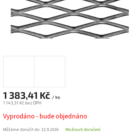
1 383,41 Kč
/ ks
1 143,31 Kč bez DPH
Měrná
Vyprodáno - bude objednáno
cena:
Můžeme doručit do:
22.9.2026
Možnosti doručení