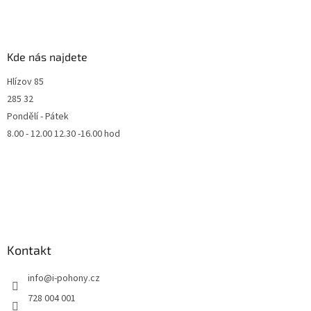
Kde nás najdete
Hlízov 85
285 32
Pondělí - Pátek
8.00 - 12.00 12.30 -16.00 hod
Kontakt
info
@
i-pohony.cz
728 004 001