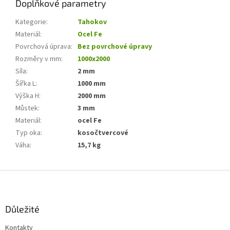
Doplňkové parametry
Kategorie
:
Tahokov
Materiál
:
Ocel Fe
Povrchová úprava
:
Bez povrchové úpravy
Rozměry v mm
:
1000x2000
Síla
:
2 mm
Šířka L
:
1000 mm
Výška H
:
2000 mm
Můstek
:
3 mm
Materiál
:
ocel Fe
Typ oka
:
kosočtvercové
Váha
:
15,7 kg
Z
á
p
a
Důležité
t
Kontakty