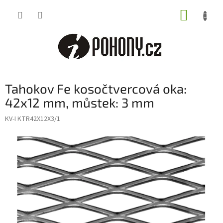
Přejít
NÁKUP
na
obsah
KOŠÍK
Tahokov Fe kosočtvercová oka:
42x12 mm, můstek: 3 mm
KV-I KTR42X12X3/1