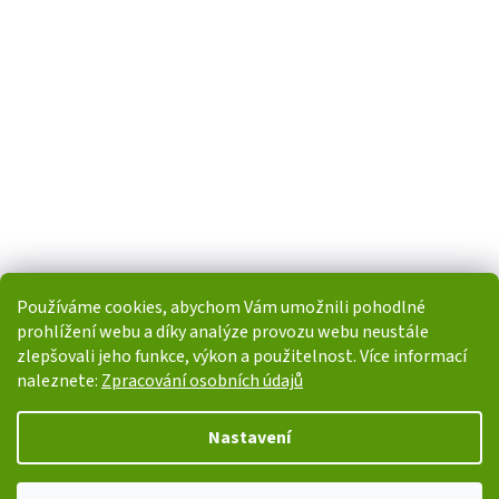
Používáme cookies, abychom Vám umožnili pohodlné
prohlížení webu a díky analýze provozu webu neustále
zlepšovali jeho funkce, výkon a použitelnost. Více informací
naleznete:
Zpracování osobních údajů
Vytvořil Shoptet
Nastavení
Copyright 2026
i-POHONY.cz
. Všechna práva vyhrazena.
Upravit