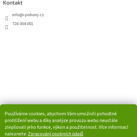
Kontakt
info
@
i-pohony.cz
728 004 001
Používáme cookies, abychom Vám umožnili pohodlné
prohlížení webu a díky analýze provozu webu neustále
zlepšovali jeho funkce, výkon a použitelnost. Více informací
naleznete:
Zpracování osobních údajů