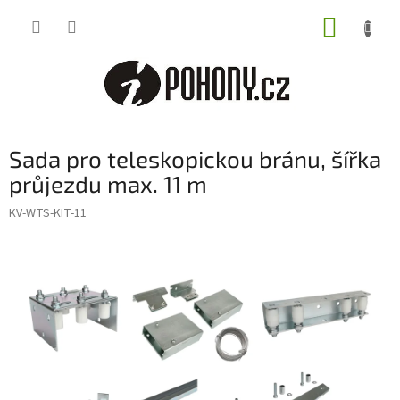
Přejít
NÁKUP
na
obsah
KOŠÍK
Sada pro teleskopickou bránu, šířka
průjezdu max. 11 m
KV-WTS-KIT-11