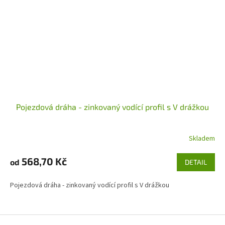
Pojezdová dráha - zinkovaný vodící profil s V drážkou
Skladem
568,70 Kč
od
DETAIL
Pojezdová dráha - zinkovaný vodící profil s V drážkou
Z