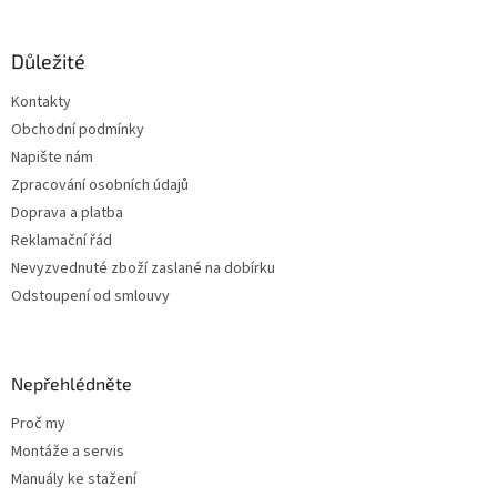
á
p
a
Důležité
t
Kontakty
í
Obchodní podmínky
Napište nám
Zpracování osobních údajů
Doprava a platba
Reklamační řád
Nevyzvednuté zboží zaslané na dobírku
Odstoupení od smlouvy
Nepřehlédněte
Proč my
Montáže a servis
Manuály ke stažení