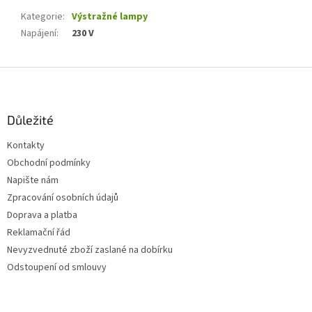
Kategorie
:
Výstražné lampy
Napájení
:
230 V
Z
á
p
a
Důležité
t
Kontakty
í
Obchodní podmínky
Napište nám
Zpracování osobních údajů
Doprava a platba
Reklamační řád
Nevyzvednuté zboží zaslané na dobírku
Odstoupení od smlouvy