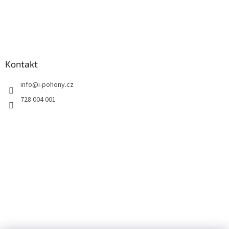
Kontakt
info
@
i-pohony.cz
728 004 001