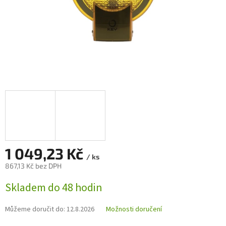
1 049,23 Kč
/ ks
867,13 Kč bez DPH
Měrná
Skladem do 48 hodin
cena:
Můžeme doručit do:
12.8.2026
Možnosti doručení