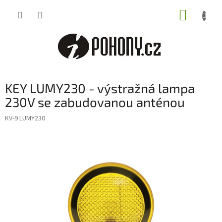
Přejít
NÁKUP
na
obsah
KOŠÍK
KEY LUMY230 - výstražná lampa
230V se zabudovanou anténou
KV-9 LUMY230